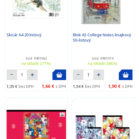
Skicár A4 20 listový
Blok A5 College Notes linajkový
50-listový
kód: 0401062
kód: 0401014
na sklade 277 ks
na sklade 268 ks
1,66 €
1,90 €
1,35 €
bez DPH
s DPH
1,54 €
bez DPH
s DPH