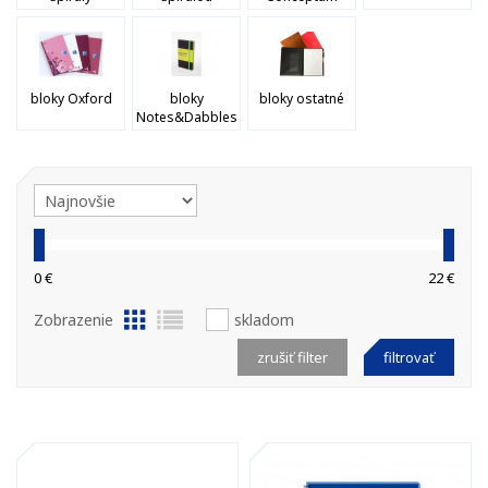
bloky Oxford
bloky
bloky ostatné
Notes&Dabbles
0 €
22 €
Zobrazenie
skladom
zrušiť filter
filtrovať