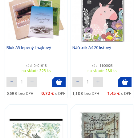
Blok A5 lepený linajkový
Náčrtník A4 20 listový
kód: 0401018
kód: 1100023
na sklade 325 ks
na sklade 286 ks
0,72 €
1,45 €
0,59 €
bez DPH
s DPH
1,18 €
bez DPH
s DPH