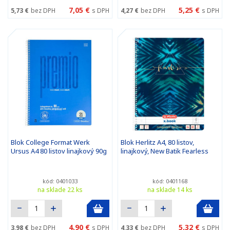
7,05 €
5,25 €
5,73 €
bez DPH
s DPH
4,27 €
bez DPH
s DPH
Blok College Format Werk
Blok Herlitz A4, 80 listov,
Ursus A4 80 listov linajkový 90g
linajkový, New Batik Fearless
kód: 0401033
kód: 0401168
na sklade 22 ks
na sklade 14 ks
4,90 €
5,32 €
3,98 €
bez DPH
s DPH
4,33 €
bez DPH
s DPH