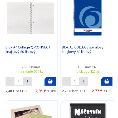
Blok A4 College Q-CONNECT
Blok A5 COLLEGE špirálový
linajkový 80-listový
linajkový 80 listový
kód: 0404020
kód: 0401032
na sklade 964 ks
na sklade 425 ks
2,95 €
2,77 €
2,40 €
bez DPH
s DPH
2,25 €
bez DPH
s DPH