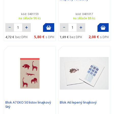
kód: 0401159
kód: 0401017
na sklade 96 ks
na sklade 88 ks
5,80 €
2,08 €
4,72 €
bez DPH
s DPH
1,69 €
bez DPH
s DPH
Blok A7 EKO 50 listov linajkový
Blok A6 lepený linajkový
šitý