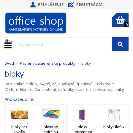
PRIHLÁSENIE
REGISTRÁCIA
0
MENU
Úvod
Papier a papierenské produkty
bloky
bloky
poznámkové bloky A4, A5, A6; obyčajné, špirálové, exkluzívne
(Oxford, Filofax,. Conceptum), náčrtníky, skicáre, učiteľské zápisníky
Podkategórie:
bloky bez
bloky so
bloky
bloky Filofax
špirály
špirálou
Conceptum