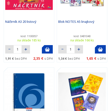
Náčtrník A3 20 listový
Blok NOTES A5 linajkový
kód: 1100057
kód: 0401040
na sklade 185 ks
na sklade 166 ks
2,35 €
1,65 €
1,91 €
bez DPH
s DPH
1,34 €
bez DPH
s DPH