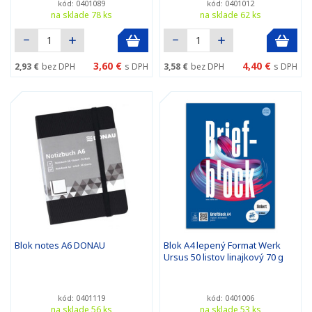
kód: 0401089
kód: 0401012
na sklade 78 ks
na sklade 62 ks
3,60 €
4,40 €
2,93 €
bez DPH
s DPH
3,58 €
bez DPH
s DPH
Blok notes A6 DONAU
Blok A4 lepený Format Werk
Ursus 50 listov linajkový 70 g
kód: 0401119
kód: 0401006
na sklade 56 ks
na sklade 53 ks