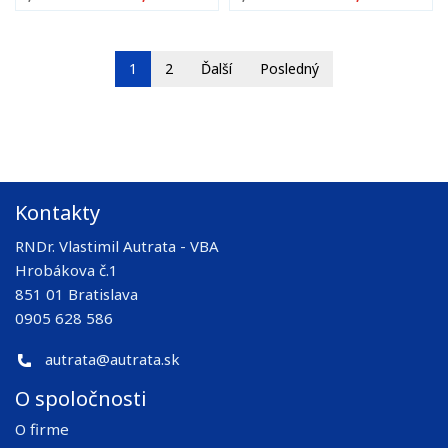
1
2
Ďalší
Posledný
Kontakty
RNDr. Vlastimil Autrata - VBA
Hrobákova č.1
851 01 Bratislava
0905 628 586
autrata@autrata.sk
O spoločnosti
O firme