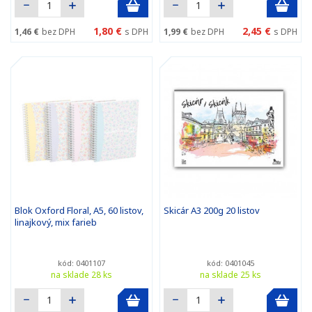
1,80 €
2,45 €
1,46 €
bez DPH
s DPH
1,99 €
bez DPH
s DPH
Blok Oxford Floral, A5, 60 listov,
Skicár A3 200g 20 listov
linajkový, mix farieb
kód: 0401107
kód: 0401045
na sklade 28 ks
na sklade 25 ks