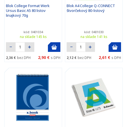
Blok College Format Werk
Blok A4 College Q-CONNECT
Ursus Basic A5 80 listov
štvorčekový 80-listový
linajkový 70g
kód: 0401034
kód: 0401030
na sklade 145 ks
na sklade 141 ks
2,90 €
2,61 €
2,36 €
bez DPH
s DPH
2,12 €
bez DPH
s DPH