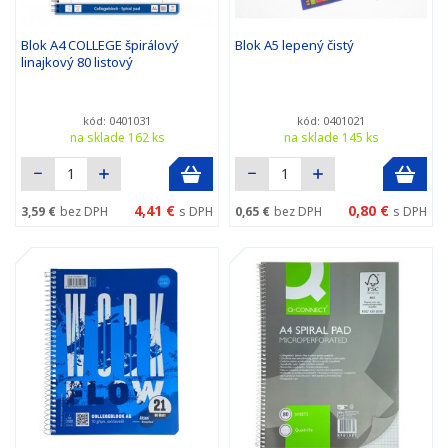
Blok A4 COLLEGE špirálový
Blok A5 lepený čistý
linajkový 80 listový
kód: 0401031
kód: 0401021
na sklade 162 ks
na sklade 145 ks
4,41 €
0,80 €
3,59 €
bez DPH
s DPH
0,65 €
bez DPH
s DPH