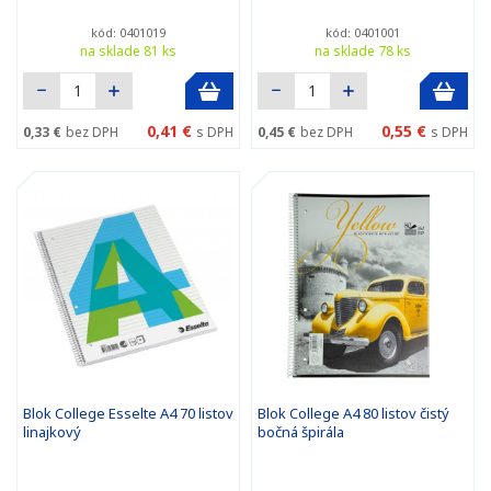
kód: 0401019
kód: 0401001
na sklade 81 ks
na sklade 78 ks
0,41 €
0,55 €
0,33 €
bez DPH
s DPH
0,45 €
bez DPH
s DPH
Blok College Esselte A4 70 listov
Blok College A4 80 listov čistý
linajkový
bočná špirála