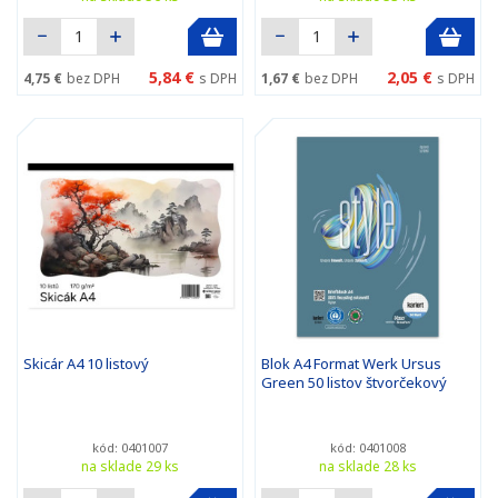
5,84 €
2,05 €
4,75 €
bez DPH
s DPH
1,67 €
bez DPH
s DPH
Skicár A4 10 listový
Blok A4 Format Werk Ursus
Green 50 listov štvorčekový
kód: 0401007
kód: 0401008
na sklade 29 ks
na sklade 28 ks