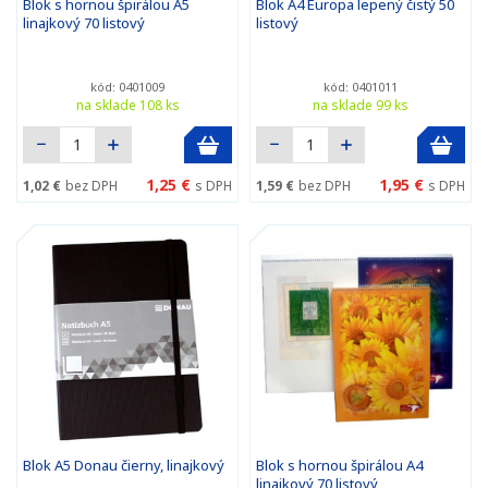
Blok s hornou špirálou A5
Blok A4 Europa lepený čistý 50
linajkový 70 listový
listový
kód: 0401009
kód: 0401011
na sklade 108 ks
na sklade 99 ks
1,25 €
1,95 €
1,02 €
bez DPH
s DPH
1,59 €
bez DPH
s DPH
Blok A5 Donau čierny, linajkový
Blok s hornou špirálou A4
linajkový 70 listový