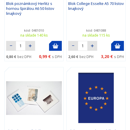
Blok poznámkový Herlitz s
Blok College Esselte A5 70 listov
hornou špirálou A6 50 listov
linajkový
linajkový
kód: 0401010
kód: 0401088
na sklade 140 ks
na sklade 115 ks
0,99 €
3,20 €
0,80 €
bez DPH
s DPH
2,60 €
bez DPH
s DPH