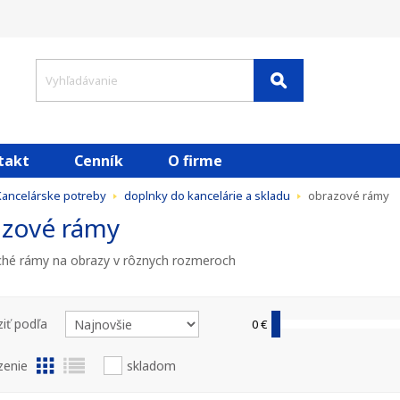
takt
Cenník
O firme
Kancelárske potreby
doplnky do kancelárie a skladu
obrazové rámy
azové rámy
hé rámy na obrazy v rôznych rozmeroch
iť podľa
0 €
zenie
skladom