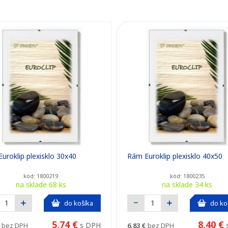
uroklip plexisklo 30x40
Rám Euroklip plexisklo 40x50
kód: 1800219
kód: 1800235
na sklade 68 ks
na sklade 34 ks
do košíka
do ko
5,74 €
8,40 €
s DPH
bez DPH
6,83 €
bez DPH