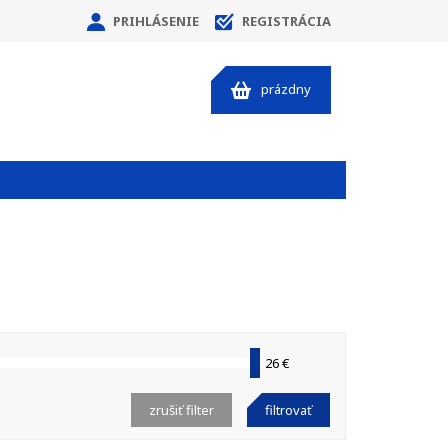
PRIHLÁSENIE
REGISTRÁCIA
prázdny
26 €
zrušiť filter
filtrovať