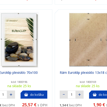
uroklip plexisklo 70x100
Rám Euroklip plexisklo 13x18 
kód: 1800196
kód: 1800169
na sklade 25 ks
na sklade 25 ks
do košíka
do ko
25,57 €
1,90 €
s DPH
€
bez DPH
1,54 €
bez DPH