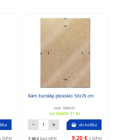
Rám Euroklip plexisklo 50x70 cm
kód: 1800101
na sklade 31 ks
šíka
do košíka
9,20 €
s DPH
s DPH
7,48 €
bez DPH