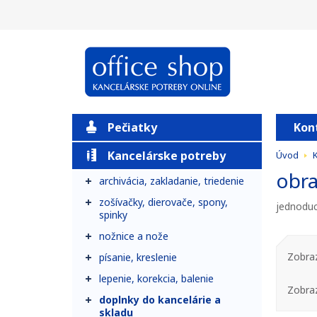
Pečiatky
Kon
Kancelárske potreby
Úvod
obr
archivácia, zakladanie, triedenie
zošívačky, dierovače, spony,
jednoduc
spinky
nožnice a nože
Zobraz
písanie, kreslenie
lepenie, korekcia, balenie
Zobra
doplnky do kancelárie a
skladu