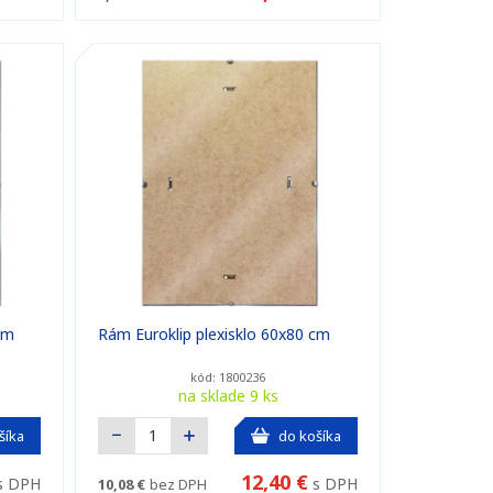
cm
Rám Euroklip plexisklo 60x80 cm
kód: 1800236
na sklade 9 ks
šíka
do košíka
12,40 €
s DPH
s DPH
10,08 €
bez DPH