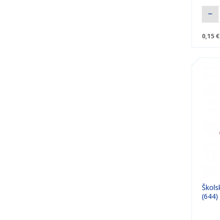
0,15 €
Školsk
(644)