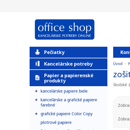
Pečiatky
Kon
Kancelárske potreby
Úvod
P
zoši
Papier a papierenské
produkty
školské z
kancelárske papiere biele
kancelárske a grafické papiere
farebné
Zobraz
grafické papiere Color Copy
Zobra
plotrové papiere