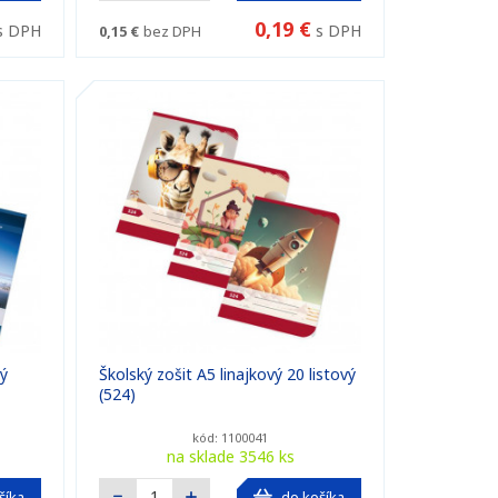
0,19 €
s DPH
s DPH
0,15 €
bez DPH
vý
Školský zošit A5 linajkový 20 listový
(524)
kód: 1100041
na sklade 3546 ks
šíka
do košíka