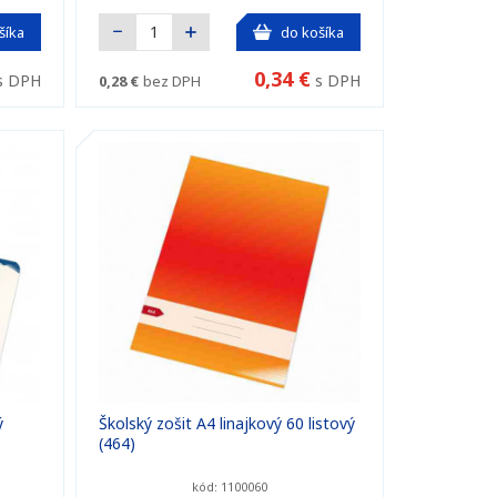
šíka
do košíka
0,34 €
s DPH
s DPH
0,28 €
bez DPH
ý
Školský zošit A4 linajkový 60 listový
(464)
kód: 1100060