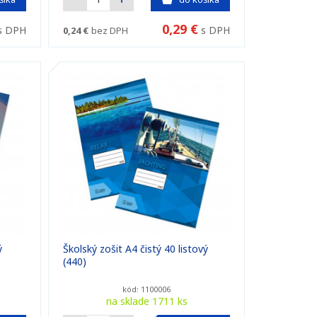
0,29 €
s DPH
s DPH
0,24 €
bez DPH
ý
Školský zošit A4 čistý 40 listový
(440)
kód: 1100006
na sklade 1711 ks