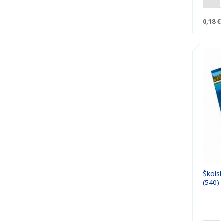
0,18 €
Školsk
(540)