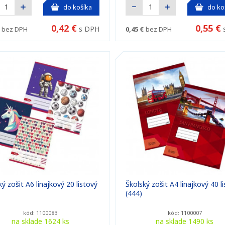
do košíka
do ko
0,42 €
0,55 €
s DPH
bez DPH
0,45 €
bez DPH
ý zošit A6 linajkový 20 listový
Školský zošit A4 linajkový 40 l
(444)
kód: 1100083
kód: 1100007
na sklade 1624 ks
na sklade 1490 ks