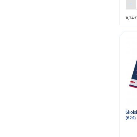
0,34 €
Školsk
(624)