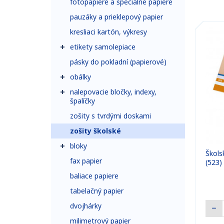
fotopapiere a špeciálne papiere
pauzáky a prieklepový papier
kresliaci kartón, výkresy
etikety samolepiace
pásky do pokladní (papierové)
obálky
nalepovacie bločky, indexy,
špalíčky
zošity s tvrdými doskami
zošity školské
bloky
Školsk
fax papier
(523)
baliace papiere
tabelačný papier
dvojhárky
milimetrový papier