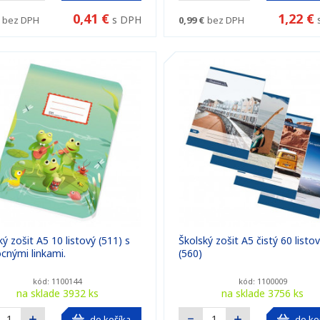
0,41 €
1,22 €
s DPH
bez DPH
0,99 €
bez DPH
ký zošit A5 10 listový (511) s
Školský zošit A5 čistý 60 listo
nými linkami.
(560)
kód: 1100144
kód: 1100009
na sklade 3932 ks
na sklade 3756 ks
do košíka
do ko