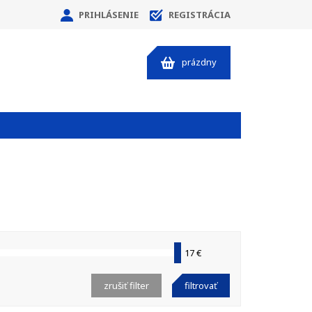
PRIHLÁSENIE
REGISTRÁCIA
prázdny
17 €
zrušiť filter
filtrovať