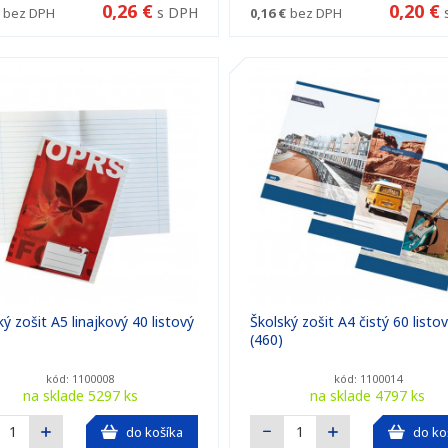
0,26 €
0,20 €
s DPH
bez DPH
0,16 €
bez DPH
ý zošit A5 linajkový 40 listový
Školský zošit A4 čistý 60 listo
(460)
kód: 1100008
kód: 1100014
na sklade 5297 ks
na sklade 4797 ks
do košíka
do ko