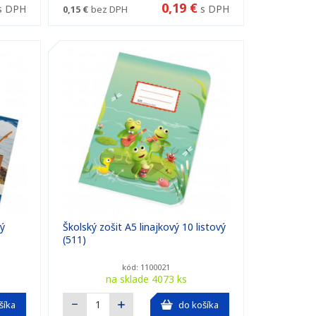
0,19 €
s DPH
s DPH
0,15 €
bez DPH
vý
Školský zošit A5 linajkový 10 listový
(511)
kód: 1100021
na sklade 4073 ks
šíka
do košíka