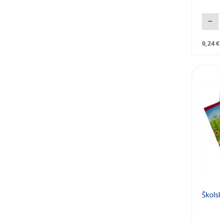
0,24 €
Škols