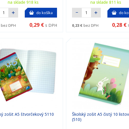
na sklade 918 ks
na sklade 811 ks
do košíka
do ko
0,29 €
0,28 €
s DPH
bez DPH
0,23 €
bez DPH
ký zošit A5 štvorčekový 5110
Školský zošit A5 čistý 10 listo
(510)