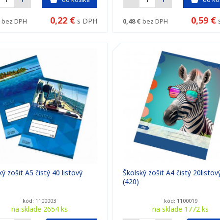
0,22 €
0,59 €
s DPH
bez DPH
0,48 €
bez DPH
ý zošit A5 čistý 40 listový
Školský zošit A4 čistý 20listov
(420)
kód: 1100003
kód: 1100019
na sklade 2654 ks
na sklade 1772 ks