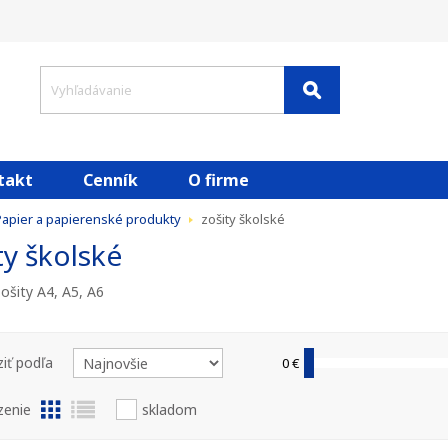
takt
Cenník
O firme
apier a papierenské produkty
zošity školské
ty školské
ošity A4, A5, A6
iť podľa
0 €
zenie
skladom