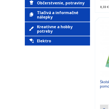
Občerstvenie, potraviny
0,33 €
Tlačivá a informačné
nálepky
Kreatívne a hobby
potreby
Elektro
Škols
pomoc