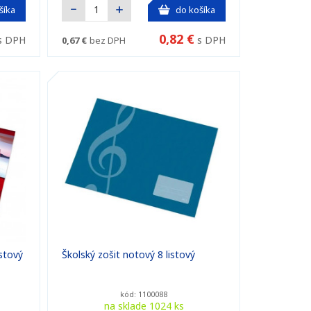
šíka
do košíka
0,82 €
s DPH
s DPH
0,67 €
bez DPH
istový
Školský zošit notový 8 listový
kód: 1100088
na sklade 1024 ks