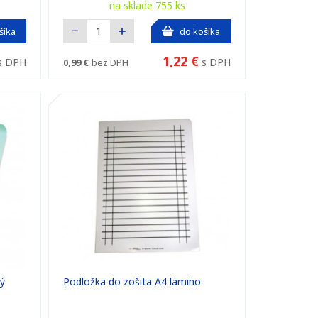
na sklade 755 ks
šíka
do košíka
1,22 €
s DPH
s DPH
0,99 €
bez DPH
vý
Podložka do zošita A4 lamino