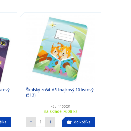
istový
Školský zošit A5 linajkový 10 listový
(513)
kód: 1100031
na sklade 7608 ks
šíka
do košíka