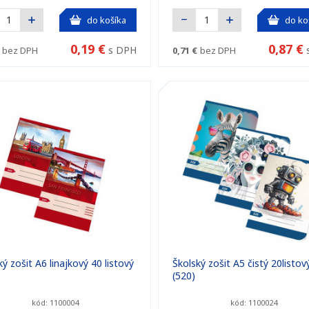
do košíka
do ko
0,19 €
0,87 €
s DPH
bez DPH
0,71 €
bez DPH
ý zošit A6 linajkový 40 listový
Školský zošit A5 čistý 20listov
(520)
kód: 1100004
kód: 1100024