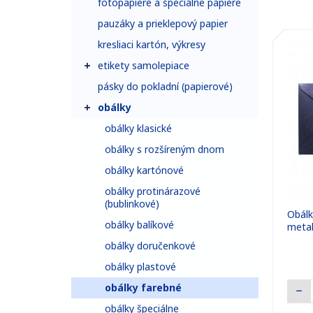
fotopapiere a špeciálne papiere
pauzáky a prieklepový papier
kresliaci kartón, výkresy
etikety samolepiace
pásky do pokladní (papierové)
obálky
obálky klasické
obálky s rozšíreným dnom
obálky kartónové
obálky protinárazové
(bublinkové)
Obál
obálky balíkové
metal
obálky doručenkové
obálky plastové
obálky farebné
obálky špeciálne