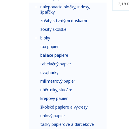
3,19 €
nalepovacie bločky, indexy,
špalíčky
zošity s tvrdými doskami
zošity školské
bloky
fax papier
baliace papiere
tabelačný papier
dvojhárky
milimetrový papier
náčrtníky, skicáre
krepový papier
školské papiere a výkresy
uhlový papier
tašky papierové a darčekové