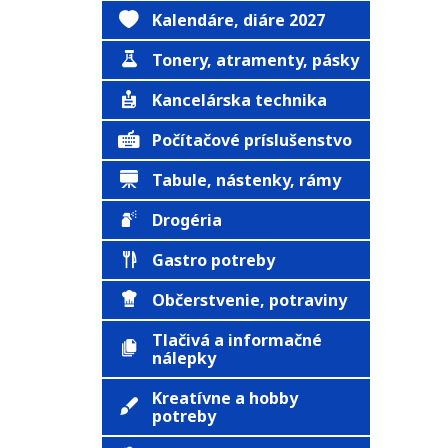
Kalendáre, diáre 2027
Tonery, atramenty, pásky
Kancelárska technika
Počítačové príslušenstvo
Tabule, nástenky, rámy
Drogéria
Gastro potreby
Občerstvenie, potraviny
Tlačivá a informačné
nálepky
Kreatívne a hobby
potreby