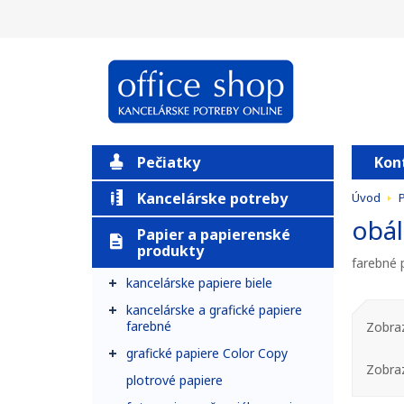
Pečiatky
Kon
Kancelárske potreby
Úvod
P
obál
Papier a papierenské
produkty
farebné 
kancelárske papiere biele
kancelárske a grafické papiere
farebné
Zobraz
grafické papiere Color Copy
Zobra
plotrové papiere