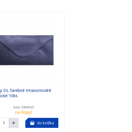
ky DL farebné tmavomodré
ické 10ks
kód: 0304163
na dopyt
do košíka