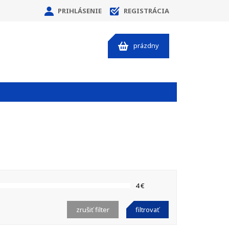
PRIHLÁSENIE
REGISTRÁCIA
prázdny
4 €
zrušiť filter
filtrovať