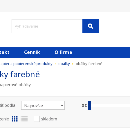
takt
Cenník
O firme
apier a papierenské produkty
obálky
obálky farebné
ky farebné
papierové obálky
iť podľa
0 €
zenie
skladom