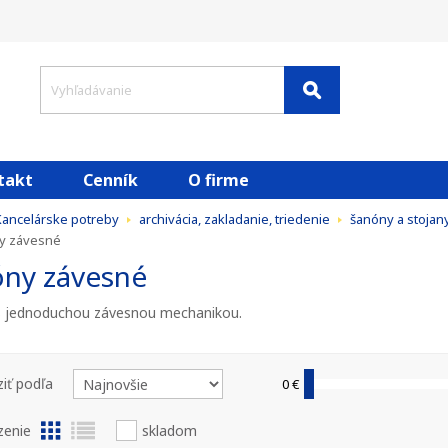
takt
Cenník
O firme
Kancelárske potreby
archivácia, zakladanie, triedenie
šanóny a stojan
y závesné
óny závesné
s jednoduchou závesnou mechanikou.
iť podľa
0 €
zenie
skladom