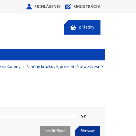
PRIHLÁSENIE
REGISTRÁCIA
prázdny
y na šanóny
šanóny krúžkové, prezentačné a závesné
0 €
zrušiť filter
filtrovať