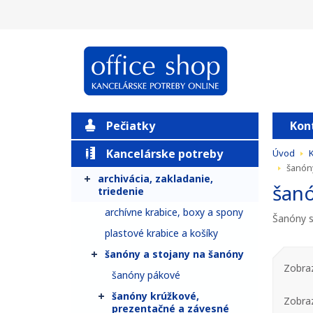
Pečiatky
Kon
Kancelárske potreby
Úvod
šanón
archivácia, zakladanie,
šan
triedenie
archívne krabice, boxy a spony
Šanóny 
plastové krabice a košíky
šanóny a stojany na šanóny
Zobraz
šanóny pákové
šanóny krúžkové,
Zobra
prezentačné a závesné