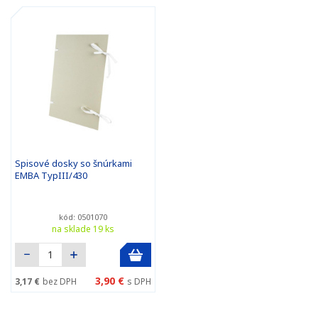
Spisové dosky so šnúrkami
EMBA TypIII/430
kód: 0501070
na sklade 19 ks
3,90 €
3,17 €
bez DPH
s DPH