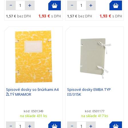
1,93 €
1,93 €
1,57 €
bez DPH
s DPH
1,57 €
bez DPH
s DPH
Spisové dosky so šnúrkami A4
Spisové dosky EMBA TYP
ŽLTÝ MRAMOR
III/315K
kód: 0501349
kód: 0501177
na sklade 431 ks
na sklade 417 ks