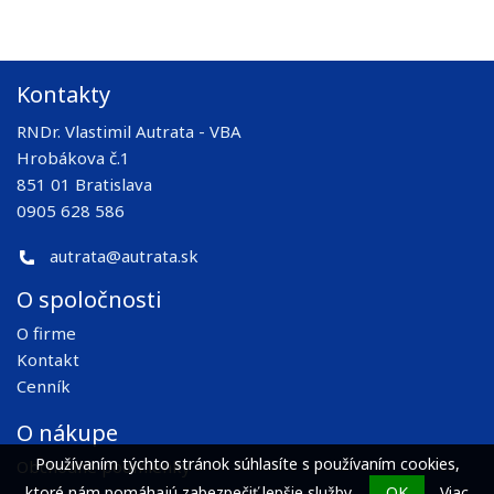
Kontakty
RNDr. Vlastimil Autrata - VBA
Hrobákova č.1
851 01 Bratislava
0905 628 586
autrata@autrata.sk
O spoločnosti
O firme
Kontakt
Cenník
O nákupe
Používaním týchto stránok súhlasíte s používaním cookies,
Obchodné podmienky
ktoré nám pomáhajú zabezpečiť lepšie služby.
OK
Viac