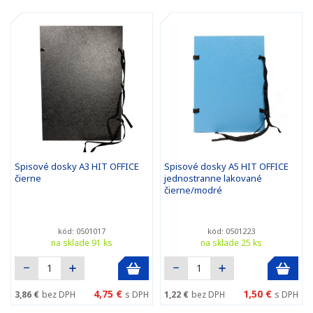
Spisové dosky A3 HIT OFFICE
Spisové dosky A5 HIT OFFICE
čierne
jednostranne lakované
čierne/modré
kód: 0501017
kód: 0501223
na sklade 91 ks
na sklade 25 ks
4,75 €
1,50 €
3,86 €
bez DPH
s DPH
1,22 €
bez DPH
s DPH