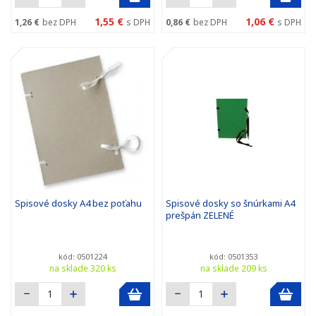
1,55 €
1,06 €
1,26 €
bez DPH
s DPH
0,86 €
bez DPH
s DPH
Spisové dosky A4 bez poťahu
Spisové dosky so šnúrkami A4
prešpán ZELENÉ
kód: 0501224
kód: 0501353
na sklade 320 ks
na sklade 209 ks