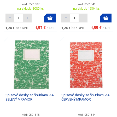
kód: 0501007
kód: 0501346
na sklade 2085 ks
na sklade 1304 ks
1,57 €
1,55 €
1,28 €
bez DPH
s DPH
1,26 €
bez DPH
s DPH
Spisové dosky so šnúrkami A4
Spisové dosky so šnúrkami A4
ZELENÝ MRAMOR
ČERVENÝ MRAMOR
kód: 0501348
kód: 0501344