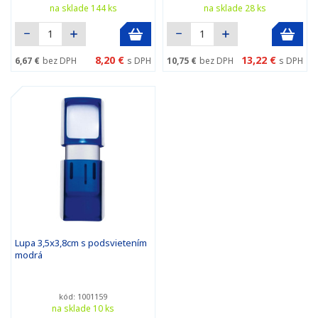
na sklade 144 ks
na sklade 28 ks
8,20 €
13,22 €
6,67 €
bez DPH
s DPH
10,75 €
bez DPH
s DPH
Lupa 3,5x3,8cm s podsvietením
modrá
kód: 1001159
na sklade 10 ks