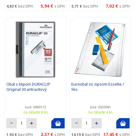
5,94 €
7,02 €
4,83 €
bez DPH
s DPH
5,71 €
bez DPH
s DPH
Obal s klipom DURACLIP
Euroobal so zipsom Esselte /
Original 30 antracitový
5ks
kód: 0900173
kód: 0503081
na sklade 8 ks
na sklade 4 ks
2,37 €
17,45 €
1,93 €
bez DPH
s DPH
14,19 €
bez DPH
s DPH