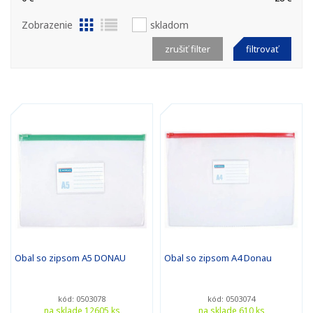
Zobrazenie
skladom
zrušiť filter
filtrovať
Obal so zipsom A5 DONAU
Obal so zipsom A4 Donau
kód: 0503078
kód: 0503074
na sklade 12605 ks
na sklade 610 ks