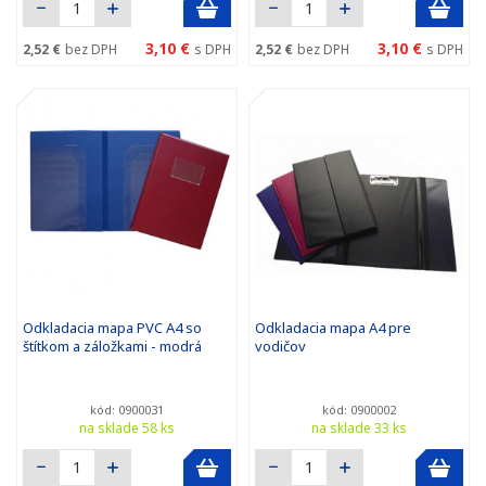
3,10 €
3,10 €
2,52 €
bez DPH
s DPH
2,52 €
bez DPH
s DPH
Odkladacia mapa PVC A4 so
Odkladacia mapa A4 pre
štítkom a záložkami - modrá
vodičov
kód: 0900031
kód: 0900002
na sklade 58 ks
na sklade 33 ks