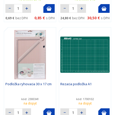
0,85 €
30,50 €
0,69 €
bez DPH
s DPH
24,80 €
bez DPH
s DPH
Podložka ryhovacia 30 x 17 cm
Rezacia podložka A1
kód: 2300341
kód: 1700102
na dopyt
na dopyt