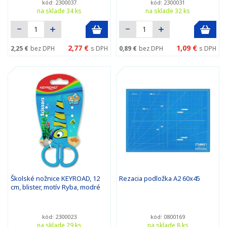
kód: 2300037
kód: 2300031
na sklade 34 ks
na sklade 32 ks
2,77 €
1,09 €
2,25 €
bez DPH
s DPH
0,89 €
bez DPH
s DPH
Školské nožnice KEYROAD, 12
Rezacia podložka A2 60x45
cm, blister, motív Ryba, modré
kód: 2300023
kód: 0800169
na sklade 29 ks
na sklade 8 ks