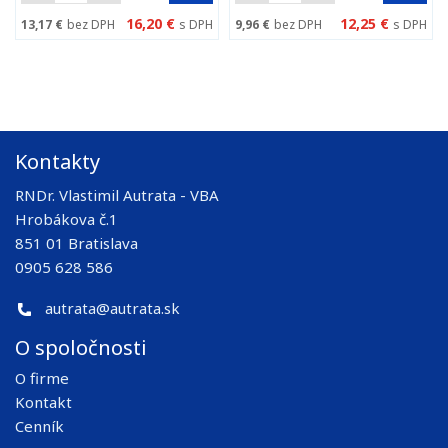
16,20 €
12,25 €
13,17 €
bez DPH
s DPH
9,96 €
bez DPH
s DPH
Kontakty
RNDr. Vlastimil Autrata - VBA
Hrobákova č.1
851 01 Bratislava
0905 628 586
autrata@autrata.sk
O spoločnosti
O firme
Kontakt
Cenník