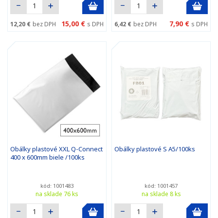
15,00 €
7,90 €
12,20 €
bez DPH
s DPH
6,42 €
bez DPH
s DPH
Obálky plastové XXL Q-Connect
Obálky plastové S A5/100ks
400 x 600mm biele /100ks
kód: 1001483
kód: 1001457
na sklade 76 ks
na sklade 8 ks