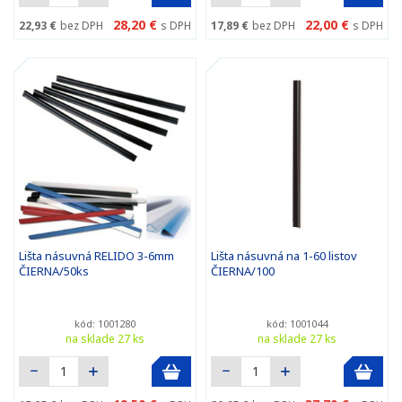
28,20 €
22,00 €
22,93 €
bez DPH
s DPH
17,89 €
bez DPH
s DPH
Lišta násuvná RELIDO 3-6mm
Lišta násuvná na 1-60 listov
ČIERNA/50ks
ČIERNA/100
kód: 1001280
kód: 1001044
na sklade 27 ks
na sklade 27 ks