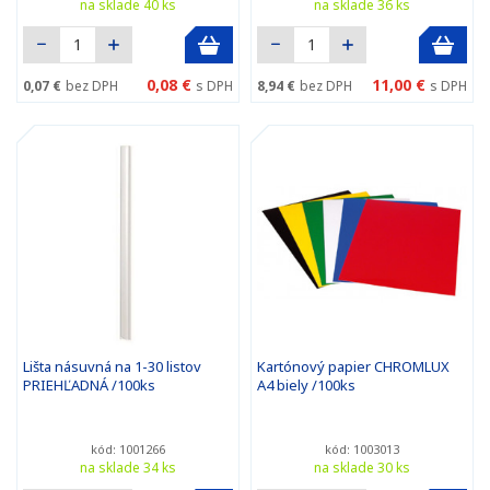
na sklade 40 ks
na sklade 36 ks
0,08 €
11,00 €
0,07 €
bez DPH
s DPH
8,94 €
bez DPH
s DPH
Lišta násuvná na 1-30 listov
Kartónový papier CHROMLUX
PRIEHĽADNÁ /100ks
A4 biely /100ks
kód: 1001266
kód: 1003013
na sklade 34 ks
na sklade 30 ks