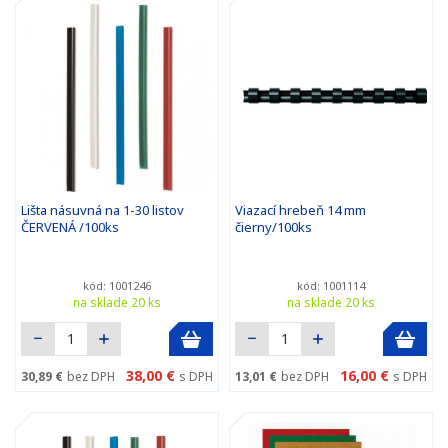
Lišta násuvná na 1-30 listov
Viazací hrebeň 14 mm
ČERVENÁ /100ks
čierny/100ks
kód: 1001246
kód: 1001114
na sklade 20 ks
na sklade 20 ks
38,00 €
16,00 €
30,89 €
bez DPH
s DPH
13,01 €
bez DPH
s DPH