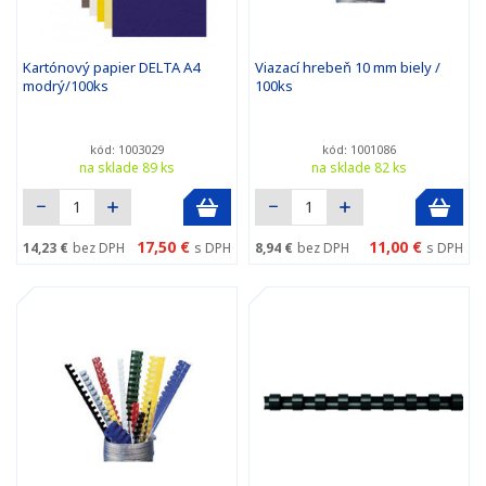
Kartónový papier DELTA A4
Viazací hrebeň 10 mm biely /
modrý/100ks
100ks
kód: 1003029
kód: 1001086
na sklade 89 ks
na sklade 82 ks
17,50 €
11,00 €
14,23 €
bez DPH
s DPH
8,94 €
bez DPH
s DPH