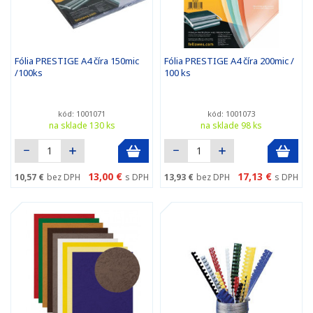
Fólia PRESTIGE A4 číra 150mic
Fólia PRESTIGE A4 číra 200mic /
/100ks
100 ks
kód: 1001071
kód: 1001073
na sklade 130 ks
na sklade 98 ks
13,00 €
17,13 €
10,57 €
bez DPH
s DPH
13,93 €
bez DPH
s DPH