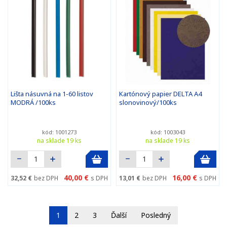
Lišta násuvná na 1-60 listov
Kartónový papier DELTA A4
MODRÁ /100ks
slonovinový/100ks
kód: 1001273
kód: 1003043
na sklade 19 ks
na sklade 19 ks
40,00 €
16,00 €
32,52 €
bez DPH
s DPH
13,01 €
bez DPH
s DPH
1
2
3
Ďalší
Posledný