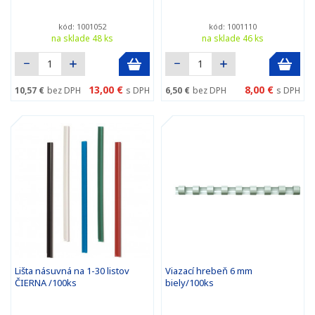
kód: 1001052
kód: 1001110
na sklade 48 ks
na sklade 46 ks
13,00 €
8,00 €
10,57 €
bez DPH
s DPH
6,50 €
bez DPH
s DPH
Lišta násuvná na 1-30 listov
Viazací hrebeň 6 mm
ČIERNA /100ks
biely/100ks