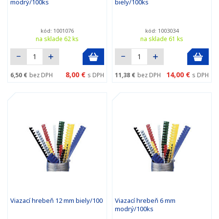
modrý/100ks
biely/100ks
kód: 1001076
kód: 1003034
na sklade 62 ks
na sklade 61 ks
8,00 €
14,00 €
6,50 €
bez DPH
s DPH
11,38 €
bez DPH
s DPH
Viazací hrebeň 12 mm biely/100
Viazací hrebeň 6 mm
modrý/100ks