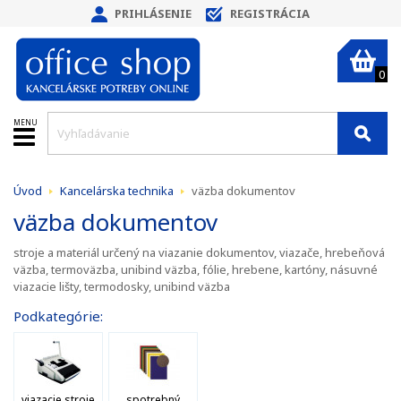
PRIHLÁSENIE
REGISTRÁCIA
0
MENU
Úvod
Kancelárska technika
väzba dokumentov
väzba dokumentov
stroje a materiál určený na viazanie dokumentov, viazače, hrebeňová
väzba, termoväzba, unibind väzba, fólie, hrebene, kartóny, násuvné
viazacie lišty, termodosky, unibind väzba
Podkategórie:
viazacie stroje
spotrebný