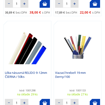
38,00 €
22,00 €
30,89 €
bez DPH
s DPH
17,89 €
bez DPH
s DPH
Lišta násuvná RELIDO 9-12mm
Viazací hrebeň 19 mm
ČIERNA / 50ks
čierny/100
kód: 1001298
kód: 1001133
na sklade 29 ks
na sklade 27 ks