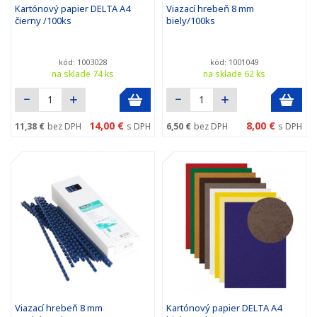
Kartónový papier DELTA A4
Viazací hrebeň 8 mm
čierny /100ks
biely/100ks
kód: 1003028
kód: 1001049
na sklade 74 ks
na sklade 62 ks
14,00 €
8,00 €
11,38 €
bez DPH
s DPH
6,50 €
bez DPH
s DPH
Viazací hrebeň 8 mm
Kartónový papier DELTA A4