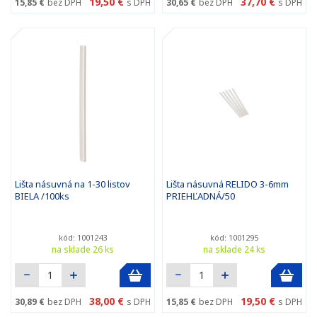
19,50 €
37,70 €
15,85 €
bez DPH
s DPH
30,65 €
bez DPH
s DPH
Lišta násuvná na 1-30 listov
Lišta násuvná RELIDO 3-6mm
BIELA /100ks
PRIEHĽADNÁ/50
kód: 1001243
kód: 1001295
na sklade 26 ks
na sklade 24 ks
38,00 €
19,50 €
30,89 €
bez DPH
s DPH
15,85 €
bez DPH
s DPH