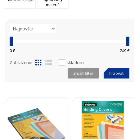
materiál
0 €
249 €
Zobrazenie
skladom
zrušiť filter
filtrovať