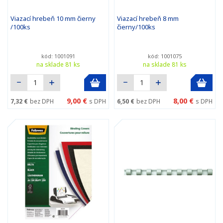
Viazací hrebeň 10 mm čierny
Viazací hrebeň 8 mm
/100ks
čierny/100ks
kód: 1001091
kód: 1001075
na sklade 81 ks
na sklade 81 ks
9,00 €
8,00 €
7,32 €
bez DPH
s DPH
6,50 €
bez DPH
s DPH