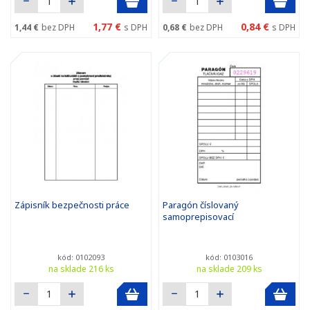
1,77 €
0,84 €
1,44 €
bez DPH
s DPH
0,68 €
bez DPH
s DPH
Zápisník bezpečnosti práce
Paragón číslovaný
samoprepisovací
kód: 0102093
kód: 0103016
na sklade 216 ks
na sklade 209 ks