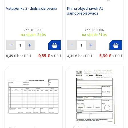
Vstupenka 3- dielna číslovaná
Kniha objednávok A5
samoprepisovacia
kód: 0102110
kód: 0103007
na sklade 34 ks
na sklade 31 ks
0,55 €
5,30 €
0,45 €
bez DPH
s DPH
4,31 €
bez DPH
s DPH