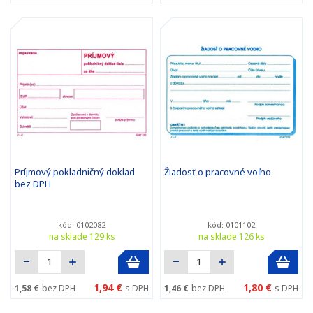
Príjmový pokladničný doklad
Žiadosť o pracovné voľno
bez DPH
kód: 0102082
kód: 0101102
na sklade 129 ks
na sklade 126 ks
1,94 €
1,80 €
1,58 €
bez DPH
s DPH
1,46 €
bez DPH
s DPH