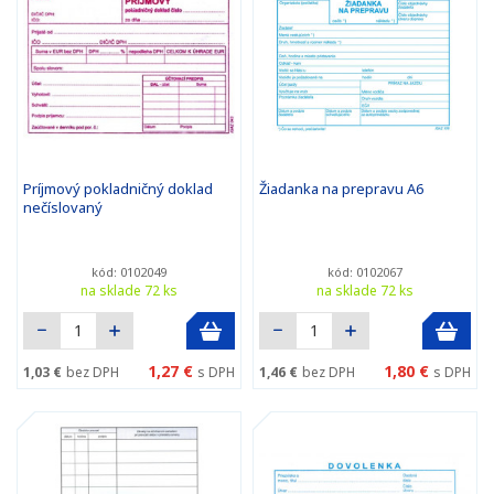
Príjmový pokladničný doklad
Žiadanka na prepravu A6
nečíslovaný
kód: 0102049
kód: 0102067
na sklade 72 ks
na sklade 72 ks
1,27 €
1,80 €
1,03 €
bez DPH
s DPH
1,46 €
bez DPH
s DPH