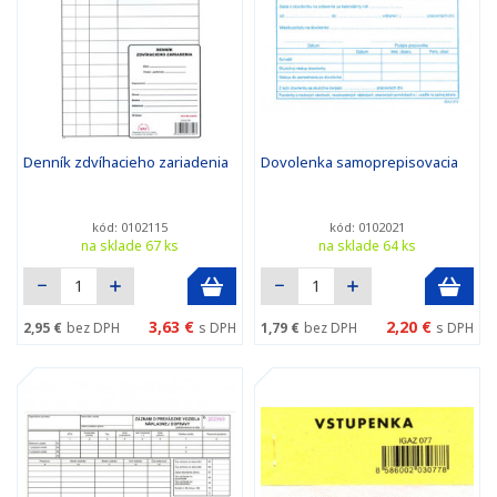
Denník zdvíhacieho zariadenia
Dovolenka samoprepisovacia
kód: 0102115
kód: 0102021
na sklade 67 ks
na sklade 64 ks
3,63 €
2,20 €
2,95 €
bez DPH
s DPH
1,79 €
bez DPH
s DPH