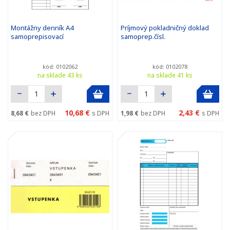
Montážny denník A4
Príjmový pokladničný doklad
samoprepisovací
samoprep.čísl.
kód: 0102062
kód: 0102078
na sklade 43 ks
na sklade 41 ks
10,68 €
2,43 €
8,68 €
bez DPH
s DPH
1,98 €
bez DPH
s DPH