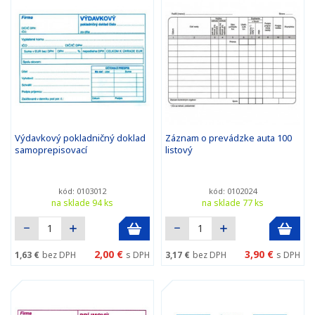
Výdavkový pokladničný doklad
Záznam o prevádzke auta 100
samoprepisovací
listový
kód: 0103012
kód: 0102024
na sklade 94 ks
na sklade 77 ks
2,00 €
3,90 €
1,63 €
bez DPH
s DPH
3,17 €
bez DPH
s DPH