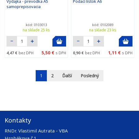
Výdajka - prevodka A5
Podací lístok A6
samoprepisovacia
kód: 0103013
kód: 0102089
na sklade 25 ks
na sklade 23 ks
5,50 €
1,11 €
4,47 €
bez DPH
s DPH
0,90 €
bez DPH
s DPH
1
2
Ďalší
Posledný
Kontakty
RNDr. Vlastimil Autrata - VBA
Hrobákova č.1