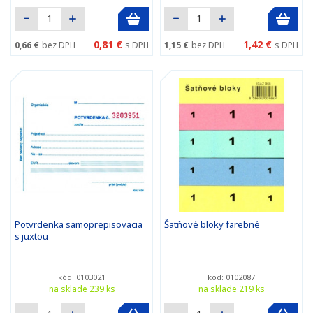
0,81 €
1,42 €
0,66 €
bez DPH
s DPH
1,15 €
bez DPH
s DPH
Potvrdenka samoprepisovacia
Šatňové bloky farebné
s juxtou
kód: 0103021
kód: 0102087
na sklade 239 ks
na sklade 219 ks