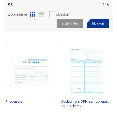
0 €
14 €
Zobrazenie
skladom
zrušiť filter
filtrovať
Priepustka
Dodací list s DPH, samoprepis,
A5, 100 listov