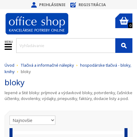
PRIHLÁSENIE
REGISTRÁCIA
0
MENU
Úvod
Tlačivá a informačné nálepky
hospodárske tlačivá - bloky,
knihy
bloky
bloky
lepené a šité bloky: príjmové a výdavkové bloky, potvrdenky, čašnícke
účtenky, dovolenky, výdajky, priepustky, faktúry, dodacie listy a pod.