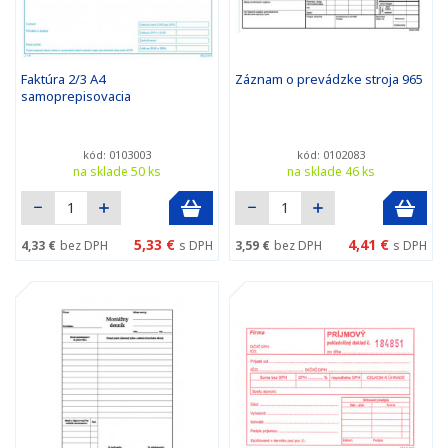
Faktúra 2/3 A4
Záznam o prevádzke stroja 965
samoprepisovacia
kód: 0103003
kód: 0102083
na sklade 50 ks
na sklade 46 ks
5,33 €
4,41 €
4,33 €
bez DPH
s DPH
3,59 €
bez DPH
s DPH