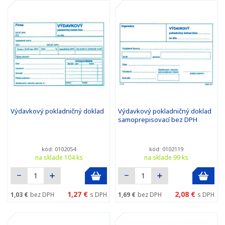
Výdavkový pokladničný doklad
Výdavkový pokladničný doklad
samoprepisovací bez DPH
kód: 0102054
kód: 0102119
na sklade 104 ks
na sklade 99 ks
1,27 €
2,08 €
1,03 €
bez DPH
s DPH
1,69 €
bez DPH
s DPH