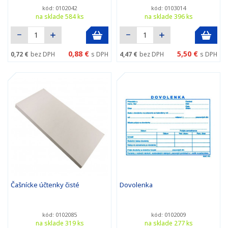
kód: 0102042
kód: 0103014
na sklade 584 ks
na sklade 396 ks
0,88 €
5,50 €
0,72 €
bez DPH
s DPH
4,47 €
bez DPH
s DPH
Čašnícke účtenky čisté
Dovolenka
kód: 0102085
kód: 0102009
na sklade 319 ks
na sklade 277 ks