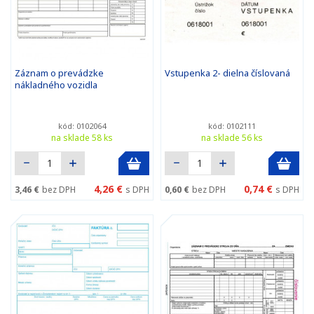
Záznam o prevádzke
Vstupenka 2- dielna číslovaná
nákladného vozidla
kód: 0102064
kód: 0102111
na sklade 58 ks
na sklade 56 ks
4,26 €
0,74 €
3,46 €
bez DPH
s DPH
0,60 €
bez DPH
s DPH