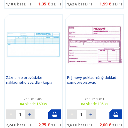
1,35 €
1,99 €
1,10 €
bez DPH
s DPH
1,62 €
bez DPH
s DPH
Záznam o prevádzke
Príjmový pokladničný doklad
nákladného vozidla - kópia
samoprepisovací
kód: 0102063
kód: 0103011
na sklade 160 ks
na sklade 135 ks
2,75 €
2,00 €
2,24 €
bez DPH
s DPH
1,63 €
bez DPH
s DPH