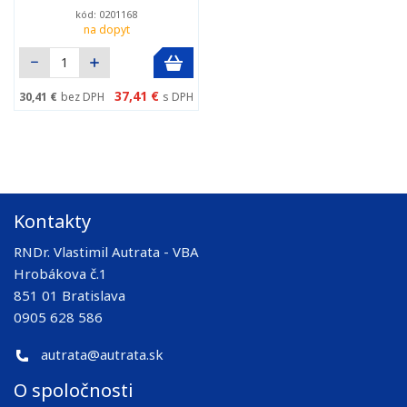
kód: 0201168
na dopyt
37,41 €
30,41 €
bez DPH
s DPH
Kontakty
RNDr. Vlastimil Autrata - VBA
Hrobákova č.1
851 01 Bratislava
0905 628 586
autrata@autrata.sk
O spoločnosti