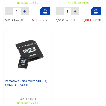
na sklade 36 ks
na sklade 36 ks
6,90 €
8,00 €
5,61 €
bez DPH
s DPH
6,50 €
bez DPH
s DPH
Pamäťová karta micro SDHC Q-
CONNECT 64 GB
kód: 1700553
na sklade 27 ks