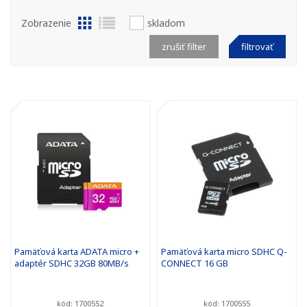
Zobrazenie
skladom
zrušiť filter
filtrovať
Pamäťová karta ADATA micro +
Pamäťová karta micro SDHC Q-
adaptér SDHC 32GB 80MB/s
CONNECT 16 GB
kód: 1700552
kód: 1700555