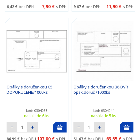
7,90 €
11,90 €
6,42 €
bez DPH
s DPH
9,67 €
bez DPH
s DPH
Obálky s doručenkou C5
Obálky s doručenkou B6 DVR
DOPORUČENE/1000ks
opak.doruč./1000ks
kód: 0304063
kód: 0304044
na sklade 6 ks
na sklade 5 ks
107,00 €
63,55 €
86,99 €
bez DPH
s DPH
51,67 €
bez DPH
s DPH