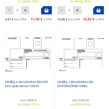
na sklade 28 ks
na sklade 28 ks
11,90 €
13,50 €
9,67 €
bez DPH
s DPH
10,98 €
bez DPH
s DPH
Obálky s doručenkou B6 DVR
Obálky s doručenkou B6
bez opak.doruč./100 ks
DOPORUČENE/100ks
kód: 0304131
kód: 0304128
na sklade 26 ks
na sklade 26 ks