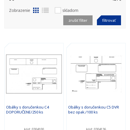
Zobrazenie
skladom
zrušiť filter
filtrovať
Obálky s doručenkou C4
Obálky s doručenkou C5 DVR
DOPORUČENE/250 ks
bez opak./100 ks
kód: 0304100
kód: 0304136