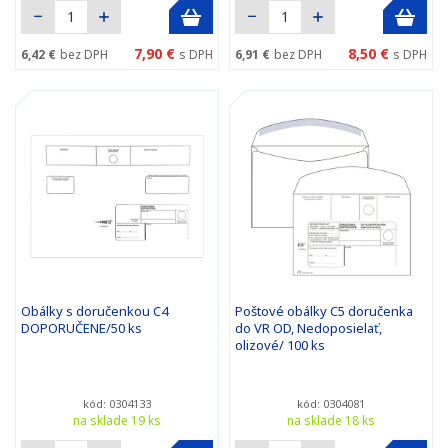
7,90 €
8,50 €
6,42 €
bez DPH
s DPH
6,91 €
bez DPH
s DPH
Obálky s doručenkou C4
Poštové obálky C5 doručenka
DOPORUČENE/50 ks
do VR OD, Nedoposielať,
olizové/ 100 ks
kód: 0304133
kód: 0304081
na sklade 19 ks
na sklade 18 ks