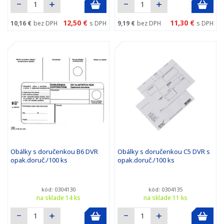
12,50 €
11,30 €
10,16 €
bez DPH
s DPH
9,19 €
bez DPH
s DPH
Obálky s doručenkou B6 DVR
Obálky s doručenkou C5 DVR s
opak.doruč./100 ks
opak.doruč./100 ks
kód: 0304130
kód: 0304135
na sklade 14 ks
na sklade 11 ks