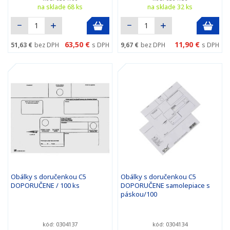
na sklade 68 ks
na sklade 32 ks
63,50 €
11,90 €
51,63 €
bez DPH
s DPH
9,67 €
bez DPH
s DPH
Obálky s doručenkou C5
Obálky s doručenkou C5
DOPORUČENE / 100 ks
DOPORUČENE samolepiace s
páskou/100
kód: 0304137
kód: 0304134