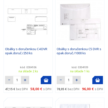
Obálky s doručenkou C4 DVR
Obálky s doručenkou C5 DVR s
opak.doruč./250 ks
opak.doruč./1000 ks
kód: 0304106
kód: 0304109
na sklade 2 ks
na sklade 1 ks
58,00 €
96,00 €
47,15 €
bez DPH
s DPH
78,05 €
bez DPH
s DPH