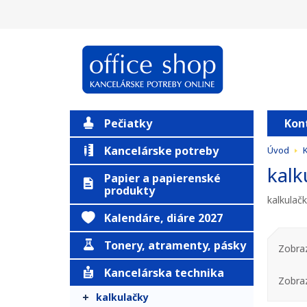
Pečiatky
Kon
Kancelárske potreby
Úvod
K
kalk
Papier a papierenské
produkty
kalkulač
Kalendáre, diáre 2027
Tonery, atramenty, pásky
Zobraz
Kancelárska technika
Zobra
kalkulačky