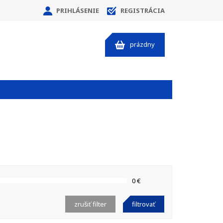
PRIHLÁSENIE
REGISTRÁCIA
prázdny
0 €
zrušiť filter
filtrovať