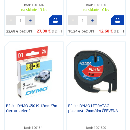
kód: 1001476
kód: 1001150
na sklade 13 ks
na sklade 10 ks
27,90 €
12,60 €
22,68 €
bez DPH
s DPH
10,24 €
bez DPH
s DPH
Páska DYMO 45019 12mm/7m
Páska DYMO LETRATAG
čierno-zelená
plastová 12mm/4m ČERVENÁ
kód: 1001341
kód: 1001300