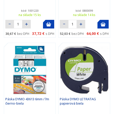
kód: 1001220
kód: 0800099
na sklade 15 ks
na sklade 14 ks
37,72 €
64,00 €
30,67 €
bez DPH
s DPH
52,03 €
bez DPH
s DPH
Páska DYMO 43613 6mm /7m
Páska DYMO LETRATAG
čierno-biela
papierová biela