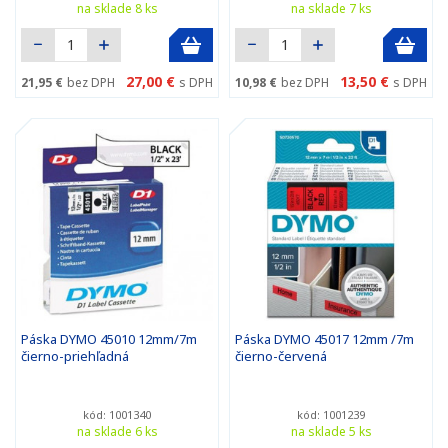
na sklade 8 ks
na sklade 7 ks
27,00 €
13,50 €
21,95 €
bez DPH
s DPH
10,98 €
bez DPH
s DPH
Páska DYMO 45010 12mm/7m
Páska DYMO 45017 12mm /7m
čierno-priehľadná
čierno-červená
kód: 1001340
kód: 1001239
na sklade 6 ks
na sklade 5 ks