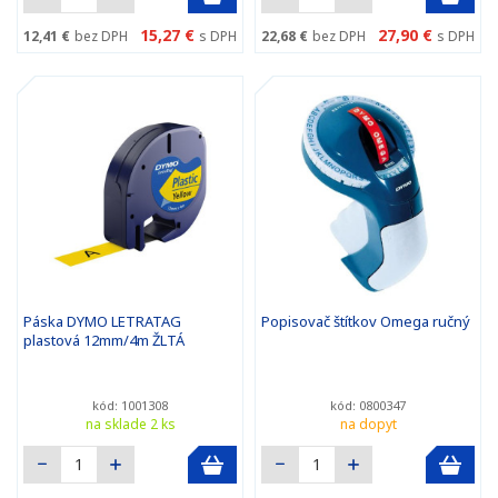
15,27 €
27,90 €
12,41 €
bez DPH
s DPH
22,68 €
bez DPH
s DPH
Páska DYMO LETRATAG
Popisovač štítkov Omega ručný
plastová 12mm/4m ŽLTÁ
kód: 1001308
kód: 0800347
na sklade 2 ks
na dopyt