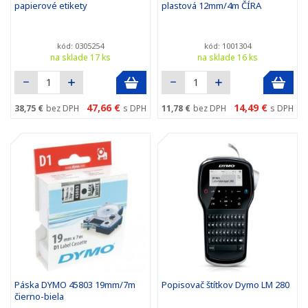
papierové etikety
plastová 12mm/4m ČÍRA
kód: 0305254
kód: 1001304
na sklade 17 ks
na sklade 16 ks
47,66 €
14,49 €
38,75 €
bez DPH
s DPH
11,78 €
bez DPH
s DPH
Páska DYMO 45803 19mm/7m
Popisovač štítkov Dymo LM 280
čierno-biela