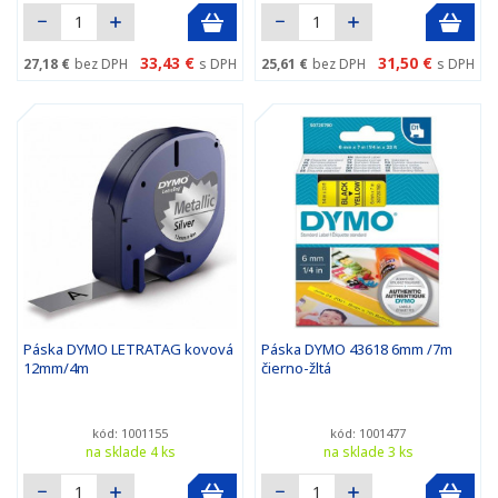
33,43 €
31,50 €
27,18 €
bez DPH
s DPH
25,61 €
bez DPH
s DPH
Páska DYMO LETRATAG kovová
Páska DYMO 43618 6mm /7m
12mm/4m
čierno-žltá
kód: 1001155
kód: 1001477
na sklade 4 ks
na sklade 3 ks