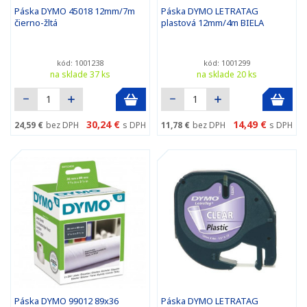
Páska DYMO 45018 12mm/7m
Páska DYMO LETRATAG
čierno-žltá
plastová 12mm/4m BIELA
kód: 1001238
kód: 1001299
na sklade 37 ks
na sklade 20 ks
30,24 €
14,49 €
24,59 €
bez DPH
s DPH
11,78 €
bez DPH
s DPH
Páska DYMO 99012 89x36
Páska DYMO LETRATAG