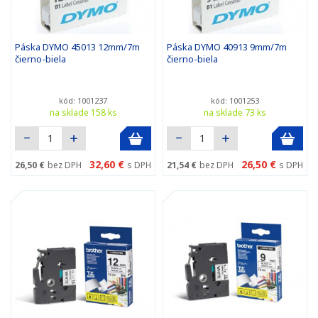
Páska DYMO 45013 12mm/7m
Páska DYMO 40913 9mm/7m
čierno-biela
čierno-biela
kód: 1001237
kód: 1001253
na sklade 158 ks
na sklade 73 ks
32,60 €
26,50 €
26,50 €
bez DPH
s DPH
21,54 €
bez DPH
s DPH