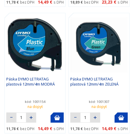
14,49 €
23,23 €
11,78 €
bez DPH
s DPH
18,89 €
bez DPH
s DPH
Páska DYMO LETRATAG
Páska DYMO LETRATAG
plastová 12mm/4m MODRÁ
plastová 12mm/4m ZELENÁ
kód: 1001154
kód: 1001307
na dopyt
na dopyt
14,49 €
14,49 €
11,78 €
bez DPH
s DPH
11,78 €
bez DPH
s DPH