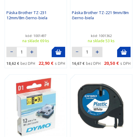
Páska Brother TZ-231
Páska Brother TZ-221 9mm/8m
12mm/8m čierno-biela
čierno-biela
kód: 1001497
kód: 1001362
na sklade 69 ks
na sklade 53 ks
22,90 €
20,50 €
18,62 €
bez DPH
s DPH
16,67 €
bez DPH
s DPH