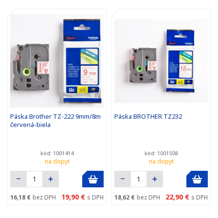
Páska Brother TZ-222 9mm/8m
Páska BROTHER TZ232
červená-biela
kód: 1001414
kód: 1001508
na dopyt
na dopyt
19,90 €
22,90 €
16,18 €
bez DPH
s DPH
18,62 €
bez DPH
s DPH