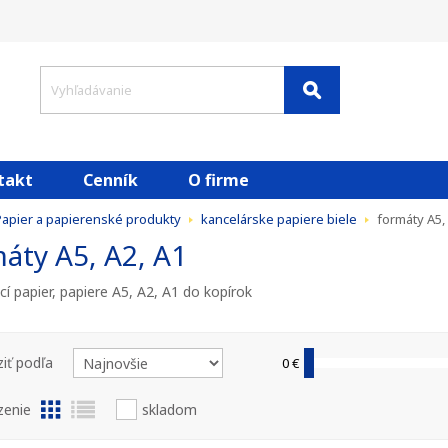
takt
Cenník
O firme
apier a papierenské produkty
kancelárske papiere biele
formáty A5, 
áty A5, A2, A1
í papier, papiere A5, A2, A1 do kopírok
iť podľa
0 €
zenie
skladom