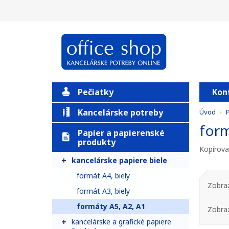
Pečiatky
Kon
Kancelárske potreby
Úvod
P
form
Papier a papierenské
produkty
Kopírovac
kancelárske papiere biele
formát A4, biely
Zobraz
formát A3, biely
formáty A5, A2, A1
Zobra
kancelárske a grafické papiere