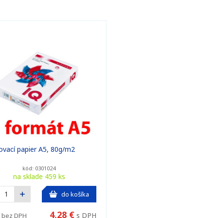
ovací papier A5, 80g/m2
kód: 0301024
na sklade 459 ks
do košíka
4,28 €
s DPH
bez DPH