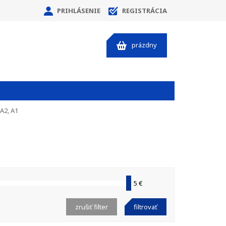
PRIHLÁSENIE
REGISTRÁCIA
prázdny
A2, A1
5 €
zrušiť filter
filtrovať