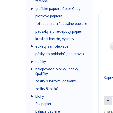
farebné
grafické papiere Color Copy
plotrové papiere
fotopapiere a špeciálne papiere
pauzáky a prieklepový papier
kresliaci kartón, výkresy
etikety samolepiace
pásky do pokladní (papierové)
obálky
nalepovacie bločky, indexy,
špalíčky
Kopír
zošity s tvrdými doskami
zošity školské
bloky
fax papier
baliace papiere
3,48 €