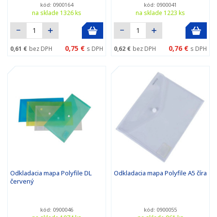
kód: 0900164
kód: 0900041
na sklade 1326 ks
na sklade 1223 ks
0,75 €
0,76 €
0,61 €
bez DPH
s DPH
0,62 €
bez DPH
s DPH
Odkladacia mapa Polyfile DL
Odkladacia mapa Polyfile A5 číra
červený
kód: 0900046
kód: 0900055