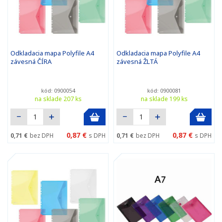
Odkladacia mapa Polyfile A4
Odkladacia mapa Polyfile A4
závesná ČÍRA
závesná ŽLTÁ
kód: 0900054
kód: 0900081
na sklade 207 ks
na sklade 199 ks
0,87 €
0,87 €
0,71 €
bez DPH
s DPH
0,71 €
bez DPH
s DPH