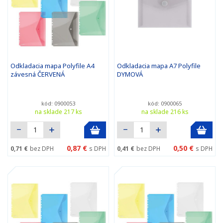
Odkladacia mapa Polyfile A4
Odkladacia mapa A7 Polyfile
závesná ČERVENÁ
DYMOVÁ
kód: 0900053
kód: 0900065
na sklade 217 ks
na sklade 216 ks
0,87 €
0,50 €
0,71 €
bez DPH
s DPH
0,41 €
bez DPH
s DPH