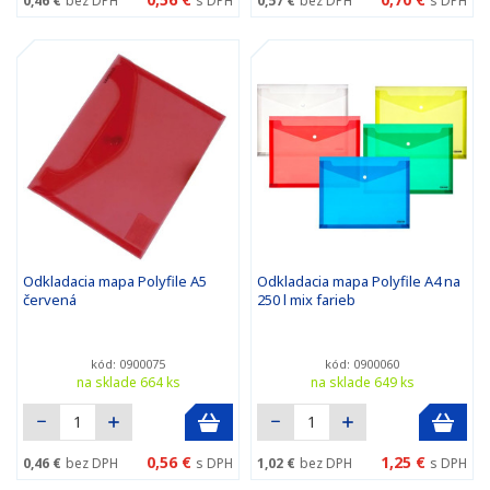
0,46 €
bez DPH
s DPH
0,57 €
bez DPH
s DPH
Odkladacia mapa Polyfile A5
Odkladacia mapa Polyfile A4 na
červená
250 l mix farieb
kód: 0900075
kód: 0900060
na sklade 664 ks
na sklade 649 ks
0,56 €
1,25 €
0,46 €
bez DPH
s DPH
1,02 €
bez DPH
s DPH