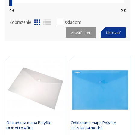
0 €
2 €
Zobrazenie
skladom
zrušiť filter
filtrovať
Odkladacia mapa Polyfile
Odkladacia mapa Polyfile
DONAU A4 číra
DONAU A4 modrá