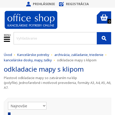
PRIHLÁSENIE
REGISTRÁCIA
0
MENU
Úvod
Kancelárske potreby
archivácia, zakladanie, triedenie
kancelárske dosky, mapy, tašky
odkladacie mapy s klipom
odkladacie mapy s klipom
Plastové odkladacie mapy so zatváraním na klip
(polyfile). Jednofarebné i motívové prevedenia, formáty A3, A4, A5, A6,
A7.