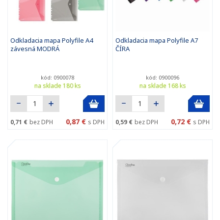
Odkladacia mapa Polyfile A4
Odkladacia mapa Polyfile A7
závesná MODRÁ
ČÍRA
kód: 0900078
kód: 0900096
na sklade 180 ks
na sklade 168 ks
0,87 €
0,72 €
0,71 €
bez DPH
s DPH
0,59 €
bez DPH
s DPH