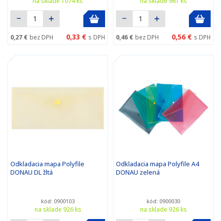
na sklade 1074 ks
na sklade 961 ks
0,33 €
0,56 €
0,27 €
bez DPH
s DPH
0,46 €
bez DPH
s DPH
Odkladacia mapa Polyfile
Odkladacia mapa Polyfile A4
DONAU DL žltá
DONAU zelená
kód: 0900103
kód: 0900030
na sklade 926 ks
na sklade 926 ks