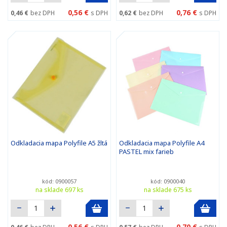
0,56 €
0,76 €
0,46 €
bez DPH
s DPH
0,62 €
bez DPH
s DPH
Odkladacia mapa Polyfile A5 žltá
Odkladacia mapa Polyfile A4
PASTEL mix farieb
kód: 0900057
kód: 0900040
na sklade 697 ks
na sklade 675 ks
0,56 €
0,70 €