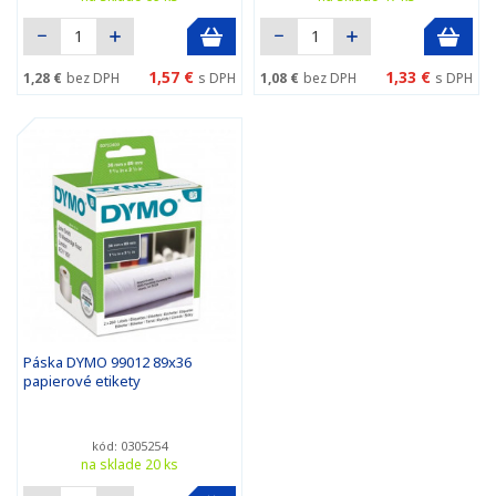
1,57 €
1,33 €
1,28 €
bez DPH
s DPH
1,08 €
bez DPH
s DPH
Páska DYMO 99012 89x36
papierové etikety
kód: 0305254
na sklade 20 ks