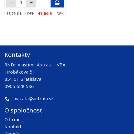
47,66 €
38,75 €
bez DPH
s DPH
Kontakty
RNDr. Vlastimil Autrata - VBA
Hrobákova č.1
851 01 Bratislava
0905 628 586
autrata@autrata.sk
O spoločnosti
O firme
Kontakt
Cenník