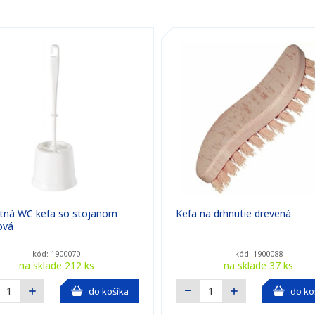
tná WC kefa so stojanom
Kefa na drhnutie drevená
ová
kód: 1900070
kód: 1900088
na sklade 212 ks
na sklade 37 ks
do košíka
do ko