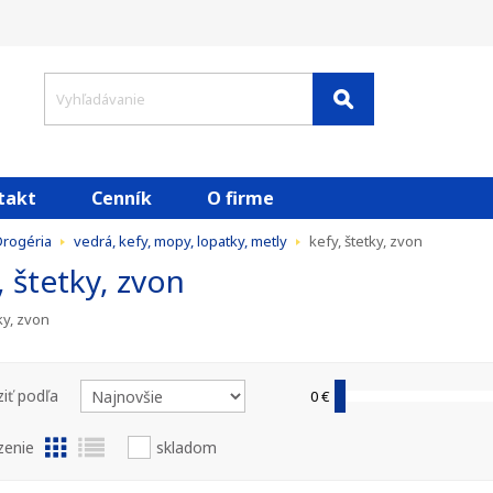
takt
Cenník
O firme
Drogéria
vedrá, kefy, mopy, lopatky, metly
kefy, štetky, zvon
, štetky, zvon
ky, zvon
iť podľa
0 €
zenie
skladom