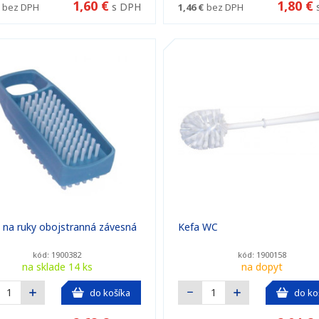
1,60 €
1,80 €
s DPH
bez DPH
1,46 €
bez DPH
 na ruky obojstranná závesná
Kefa WC
kód: 1900382
kód: 1900158
na sklade 14 ks
na dopyt
do košíka
do ko