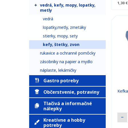
1,30 €
vedrá, kefy, mopy, lopatky,
metly
vedrá
lopatky,metly, zmetáky
stierky, mopy, sety
kefy, štetky, zvon
rukavice a ochranné pomôcky
zásobníky na papier a mydlo
náplaste, lekárničky
Gastro potreby
Kefka
Občerstvenie, potraviny
Tlačivá a informačné
nálepky
Kreatívne a hobby
potreby