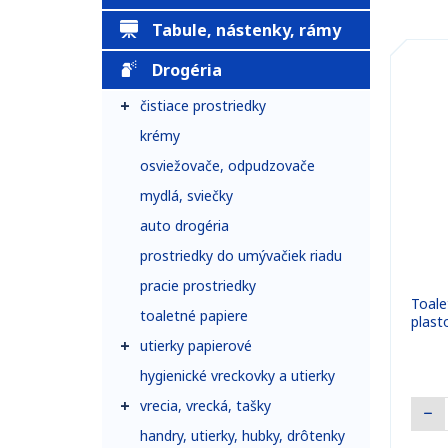
Tabule, nástenky, rámy
Drogéria
čistiace prostriedky
krémy
osviežovače, odpudzovače
mydlá, sviečky
auto drogéria
prostriedky do umývačiek riadu
pracie prostriedky
Toale
toaletné papiere
plast
utierky papierové
hygienické vreckovky a utierky
vrecia, vrecká, tašky
handry, utierky, hubky, drôtenky