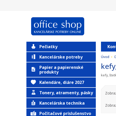
Pečiatky
Kon
Kancelárske potreby
Úvod
kefy
Papier a papierenské
produkty
kefy, štet
Kalendáre, diáre 2027
Tonery, atramenty, pásky
Zobraz
Kancelárska technika
Zobra
Počítačové príslušenstvo