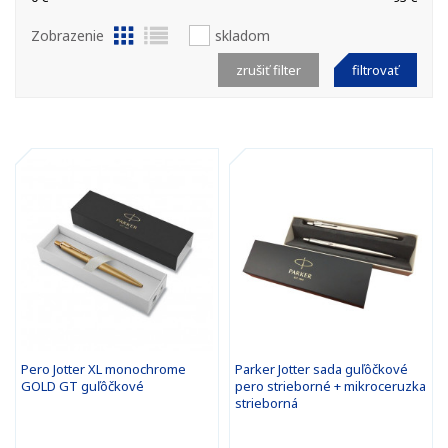
Zobrazenie
skladom
zrušiť filter
filtrovať
Pero Jotter XL monochrome
Parker Jotter sada guľôčkové
GOLD GT guľôčkové
pero strieborné + mikroceruzka
strieborná