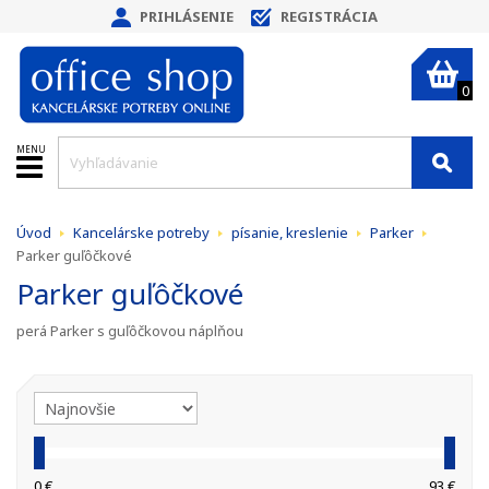
PRIHLÁSENIE
REGISTRÁCIA
0
MENU
Úvod
Kancelárske potreby
písanie, kreslenie
Parker
Parker guľôčkové
Parker guľôčkové
perá Parker s guľôčkovou náplňou
0 €
93 €