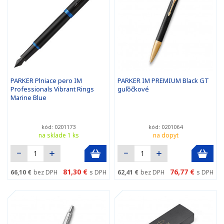
PARKER Plniace pero IM
PARKER IM PREMIUM Black GT
Professionals Vibrant Rings
guľôčkové
Marine Blue
kód: 0201173
kód: 0201064
na sklade 1 ks
na dopyt
81,30 €
76,77 €
66,10 €
bez DPH
s DPH
62,41 €
bez DPH
s DPH