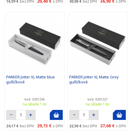
20,40 €
36,90 €
16,59 €
bez DPH
s DPH
30,00 €
bez DPH
s DPH
PARKER Jotter XL Matte blue
PARKER Jotter XL Matte Grey
guľôčkové
guľôčkové
kód: 0201236
kód: 0201227
na sklade 1 ks
na sklade 1 ks
29,73 €
27,68 €
24,17 €
bez DPH
s DPH
22,50 €
bez DPH
s DPH