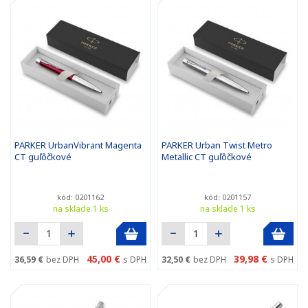
PARKER UrbanVibrant Magenta
PARKER Urban Twist Metro
CT guľôčkové
Metallic CT guľôčkové
kód: 0201162
kód: 0201157
na sklade 1 ks
na sklade 1 ks
45,00 €
39,98 €
36,59 €
bez DPH
s DPH
32,50 €
bez DPH
s DPH