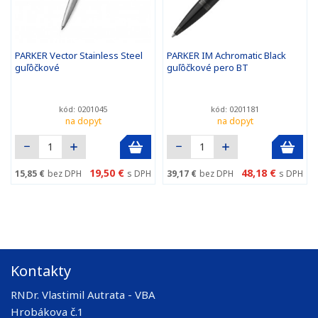
PARKER Vector Stainless Steel
PARKER IM Achromatic Black
guľôčkové
guľôčkové pero BT
kód: 0201045
kód: 0201181
na dopyt
na dopyt
19,50 €
48,18 €
15,85 €
bez DPH
s DPH
39,17 €
bez DPH
s DPH
Kontakty
RNDr. Vlastimil Autrata - VBA
Hrobákova č.1