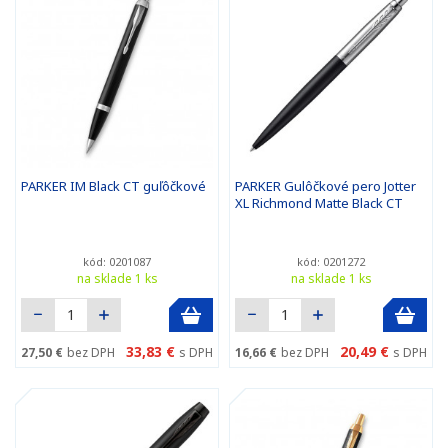
PARKER IM Black CT guľôčkové
PARKER Gulôčkové pero Jotter
XL Richmond Matte Black CT
kód: 0201087
kód: 0201272
na sklade 1 ks
na sklade 1 ks
33,83 €
20,49 €
27,50 €
bez DPH
s DPH
16,66 €
bez DPH
s DPH