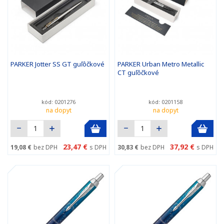
PARKER Jotter SS GT guľôčkové
PARKER Urban Metro Metallic
CT guľôčkové
kód: 0201276
kód: 0201158
na dopyt
na dopyt
23,47 €
37,92 €
19,08 €
bez DPH
s DPH
30,83 €
bez DPH
s DPH