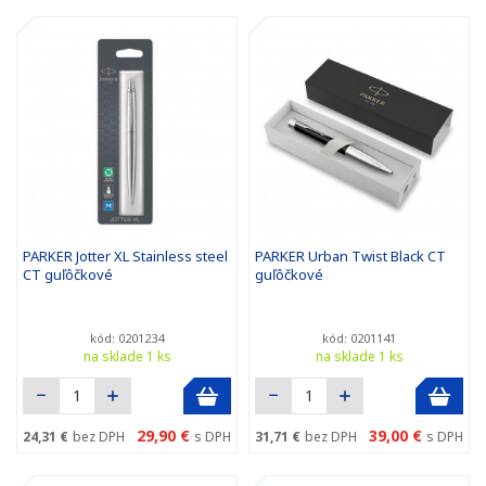
PARKER Jotter XL Stainless steel
PARKER Urban Twist Black CT
CT guľôčkové
guľôčkové
kód: 0201234
kód: 0201141
na sklade 1 ks
na sklade 1 ks
29,90 €
39,00 €
24,31 €
bez DPH
s DPH
31,71 €
bez DPH
s DPH