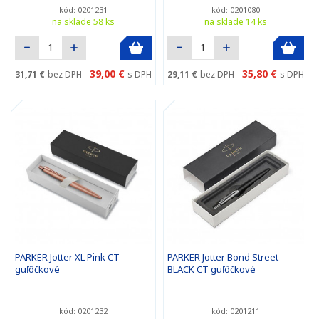
kód: 0201231
kód: 0201080
na sklade 58 ks
na sklade 14 ks
39,00 €
35,80 €
31,71 €
bez DPH
s DPH
29,11 €
bez DPH
s DPH
PARKER Jotter XL Pink CT
PARKER Jotter Bond Street
guľôčkové
BLACK CT guľôčkové
kód: 0201232
kód: 0201211