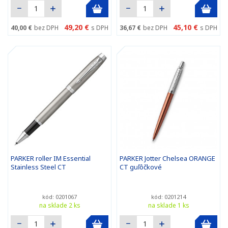
49,20 €
45,10 €
40,00 €
bez DPH
s DPH
36,67 €
bez DPH
s DPH
PARKER roller IM Essential
PARKER Jotter Chelsea ORANGE
Stainless Steel CT
CT guľôčkové
kód: 0201067
kód: 0201214
na sklade 2 ks
na sklade 1 ks