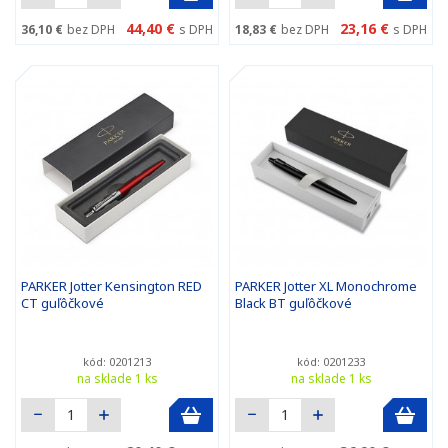
44,40 €
23,16 €
36,10 €
bez DPH
s DPH
18,83 €
bez DPH
s DPH
PARKER Jotter Kensington RED
PARKER Jotter XL Monochrome
CT guľôčkové
Black BT guľôčkové
kód: 0201213
kód: 0201233
na sklade 1 ks
na sklade 1 ks