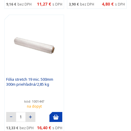
11,27 €
4,80 €
9,16 €
bez DPH
s DPH
3,90 €
bez DPH
s DPH
Fólia stretch 19 mic. 500mm
300m priehľadná/2,85 kg
kód: 1001447
na dopyt
16,40 €
13,33 €
bez DPH
s DPH