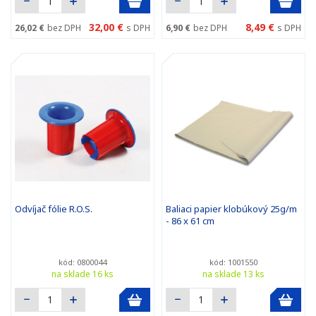
32,00 €
8,49 €
26,02 €
bez DPH
s DPH
6,90 €
bez DPH
s DPH
Odvíjač fólie R.O.S.
Baliaci papier klobúkový 25g/m
- 86 x 61 cm
kód: 0800044
kód: 1001550
na sklade 16 ks
na sklade 13 ks