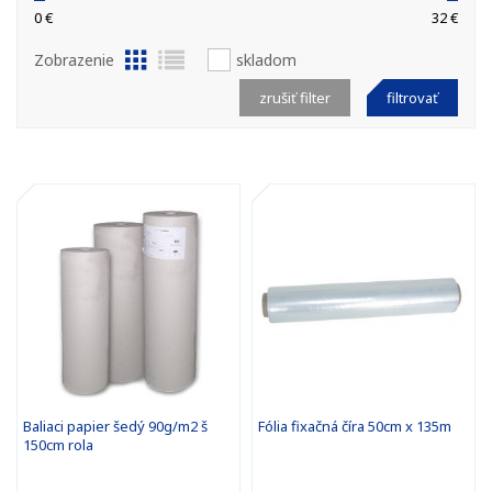
0 €
32 €
Zobrazenie
skladom
zrušiť filter
filtrovať
Baliaci papier šedý 90g/m2 š
Fólia fixačná číra 50cm x 135m
150cm rola