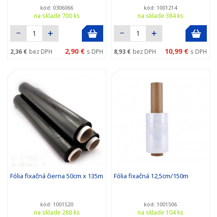
kód: 0306066
kód: 1001214
na sklade 700 ks
na sklade 384 ks
2,90 €
10,99 €
2,36 €
bez DPH
s DPH
8,93 €
bez DPH
s DPH
Fólia fixačná čierna 50cm x 135m
Fólia fixačná 12,5cm/150m
kód: 1001520
kód: 1001506
na sklade 288 ks
na sklade 104 ks