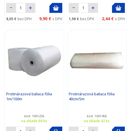
9,90 €
2,44 €
8,05 €
bez DPH
s DPH
1,98 €
bez DPH
s DPH
Protinárazová baliaca fólia
Protinárazová baliaca fólia
1m/100m
40cm/5m
kód: 1001256
kód: 1001456
na sklade 89 ks
na sklade 42 ks