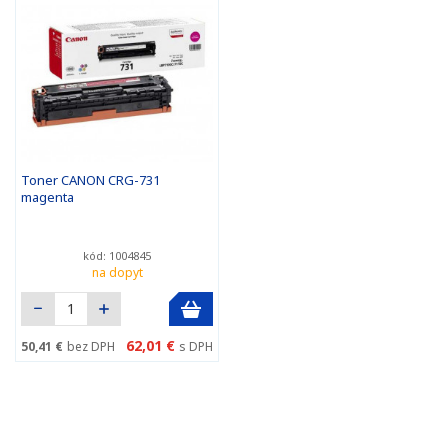
Toner CANON CRG-731
magenta
kód: 1004845
na dopyt
62,01 €
50,41 €
bez DPH
s DPH