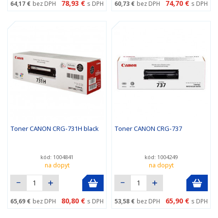
78,93 €
74,70 €
64,17 €
bez DPH
s DPH
60,73 €
bez DPH
s DPH
Toner CANON CRG-731H black
Toner CANON CRG-737
kód: 1004841
kód: 1004249
na dopyt
na dopyt
80,80 €
65,90 €
65,69 €
bez DPH
s DPH
53,58 €
bez DPH
s DPH