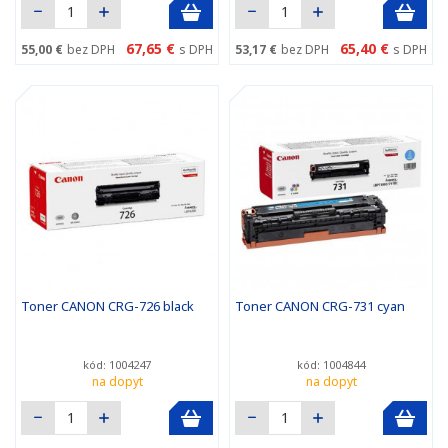
67,65 €
65,40 €
55,00 €
bez DPH
s DPH
53,17 €
bez DPH
s DPH
Toner CANON CRG-726 black
Toner CANON CRG-731 cyan
kód: 1004247
kód: 1004844
na dopyt
na dopyt