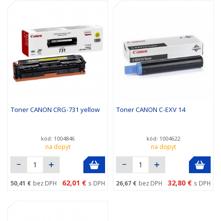
Toner CANON CRG-731 yellow
Toner CANON C-EXV 14
kód: 1004846
kód: 1004622
na dopyt
na dopyt
62,01 €
32,80 €
50,41 €
bez DPH
s DPH
26,67 €
bez DPH
s DPH