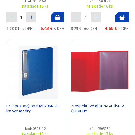
kód: 0503168
kód: 0503187
na sklade 18 ks
na sklade 16 ks
6,43 €
4,66 €
5,23 €
bez DPH
s DPH
3,79 €
bez DPH
s DPH
Prospektový obal MF20AK 20
Prospektový obal na 40 listov
listový modrý
ČERVENÝ
kód: 0503112
kód: 0503034
na sklade 15 ks
na sklade 15 ks