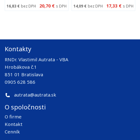
20,70 €
17,33 €
16,83 €
bez DPH
s DPH
14,09 €
bez DPH
s DPH
Kontakty
RNDr. Vlastimil Autrata - VBA
Hrobákova č.1
851 01 Bratislava
0905 628 586
autrata@autrata.sk
O spoločnosti
O firme
Kontakt
Cenník