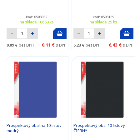
kód: 0503032
kód: 0503169
na sklade 10860 ks
na sklade 25 ks
0,11 €
6,43 €
0,09 €
bez DPH
s DPH
5,23 €
bez DPH
s DPH
Prospektový obal na 10 listov
Prospektový obal 10 listový
modrý
ČIERNY