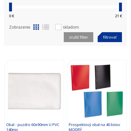
0 €
21 €
Zobrazenie
skladom
zrušiť filter
filtrovať
Obal - puzdro 60x90mm U PVC
Prospektový obal na 40 listov
140mic
MODRÝ