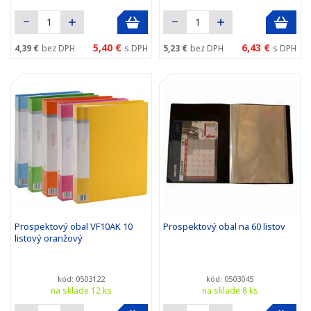
5,40 €
6,43 €
4,39 €
bez DPH
s DPH
5,23 €
bez DPH
s DPH
Prospektový obal VF10AK 10
Prospektový obal na 60 listov
listový oranžový
kód: 0503122
kód: 0503045
na sklade 12 ks
na sklade 8 ks