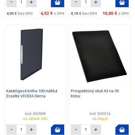
4,92 €
10,80 €
4,00 €
bez DPH
s DPH
8,78 €
bez DPH
s DPH
Katalógová kniha 100 mäkká
Prospektový obal A3 na 30
Esselte VIVIDA čierna
listov
kód: 0503099
kód: 0503154
na sklade 4 ks
na dopyt