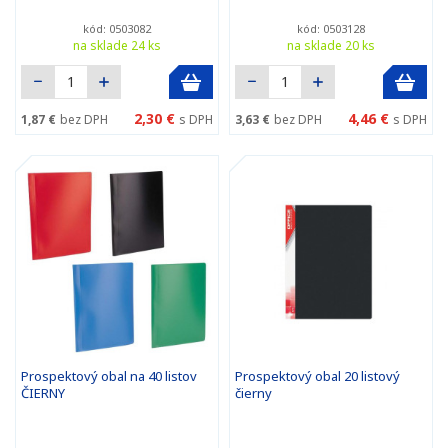
kód: 0503082
kód: 0503128
na sklade 24 ks
na sklade 20 ks
2,30 €
4,46 €
1,87 €
bez DPH
s DPH
3,63 €
bez DPH
s DPH
Prospektový obal na 40 listov
Prospektový obal 20 listový
ČIERNY
čierny