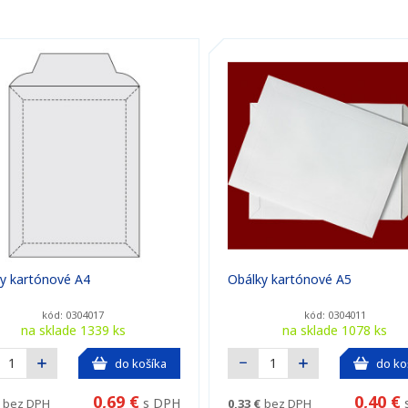
y kartónové A4
Obálky kartónové A5
kód: 0304017
kód: 0304011
na sklade 1339 ks
na sklade 1078 ks
do košíka
do ko
0,69 €
0,40 €
s DPH
bez DPH
0,33 €
bez DPH