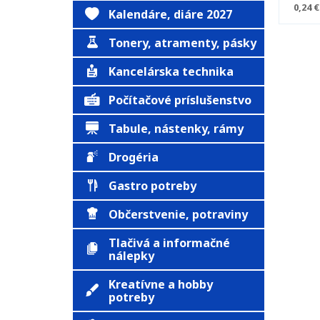
0,24 €
Kalendáre, diáre 2027
Tonery, atramenty, pásky
Kancelárska technika
Počítačové príslušenstvo
Tabule, nástenky, rámy
Drogéria
Gastro potreby
Občerstvenie, potraviny
Tlačivá a informačné
nálepky
Kreatívne a hobby
potreby