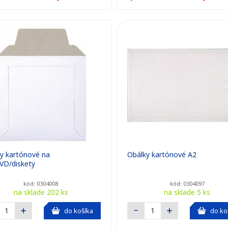
y kartónové na
Obálky kartónové A2
VD/diskety
kód: 0304008
kód: 0304097
na sklade 202 ks
na sklade 5 ks
do košíka
do ko