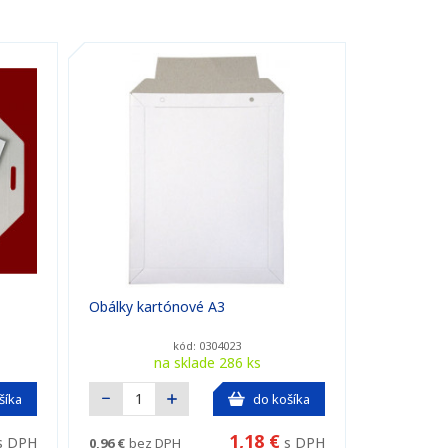
Obálky kartónové A3
kód: 0304023
na sklade 286 ks
šíka
do košíka
1,18 €
s DPH
s DPH
0,96 €
bez DPH