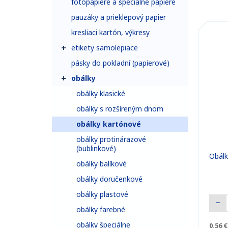
fotopapiere a špeciálne papiere
pauzáky a prieklepový papier
kresliaci kartón, výkresy
etikety samolepiace
pásky do pokladní (papierové)
obálky
obálky klasické
obálky s rozšíreným dnom
obálky kartónové
obálky protinárazové
(bublinkové)
Obálk
obálky balíkové
obálky doručenkové
obálky plastové
obálky farebné
obálky špeciálne
0,56 €