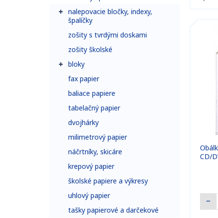
nalepovacie bločky, indexy,
špalíčky
zošity s tvrdými doskami
zošity školské
bloky
fax papier
baliace papiere
tabelačný papier
dvojhárky
milimetrový papier
Obálk
náčrtníky, skicáre
CD/D
krepový papier
školské papiere a výkresy
uhlový papier
tašky papierové a darčekové