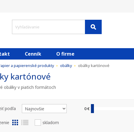
takt
Cenník
O firme
apier a papierenské produkty
obálky
obálky kartónové
ky kartónové
é obálky v piatich formátoch
iť podľa
0 €
zenie
skladom