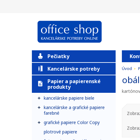
Pečiatky
Kon
Kancelárske potreby
Úvod
P
obál
Papier a papierenské
produkty
kartónov
kancelárske papiere biele
kancelárske a grafické papiere
farebné
Zobraz
grafické papiere Color Copy
Zobra
plotrové papiere