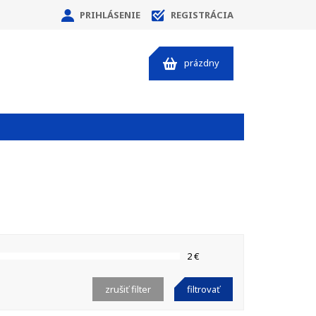
PRIHLÁSENIE
REGISTRÁCIA
prázdny
2 €
zrušiť filter
filtrovať