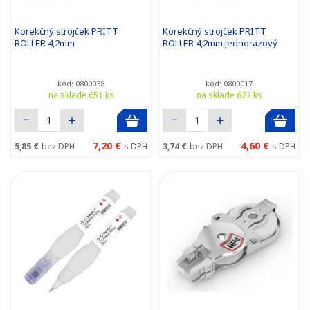
Korekčný strojček PRITT
Korekčný strojček PRITT
ROLLER 4,2mm
ROLLER 4,2mm jednorazový
kód: 0800038
kód: 0800017
na sklade 651 ks
na sklade 622 ks
7,20 €
4,60 €
5,85 €
bez DPH
s DPH
3,74 €
bez DPH
s DPH