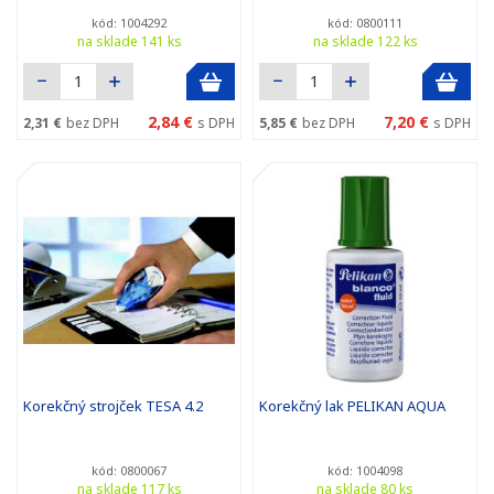
kód: 1004292
kód: 0800111
na sklade 141 ks
na sklade 122 ks
2,84 €
7,20 €
2,31 €
bez DPH
s DPH
5,85 €
bez DPH
s DPH
Korekčný strojček TESA 4.2
Korekčný lak PELIKAN AQUA
kód: 0800067
kód: 1004098
na sklade 117 ks
na sklade 80 ks