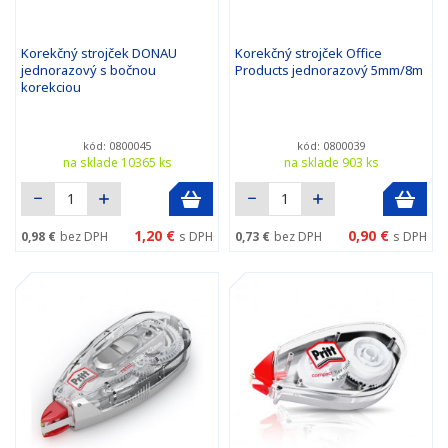
Korekčný strojček DONAU
Korekčný strojček Office
jednorazový s bočnou
Products jednorazový 5mm/8m
korekciou
kód: 0800045
kód: 0800039
na sklade 10365 ks
na sklade 903 ks
1,20 €
0,90 €
0,98 €
bez DPH
s DPH
0,73 €
bez DPH
s DPH