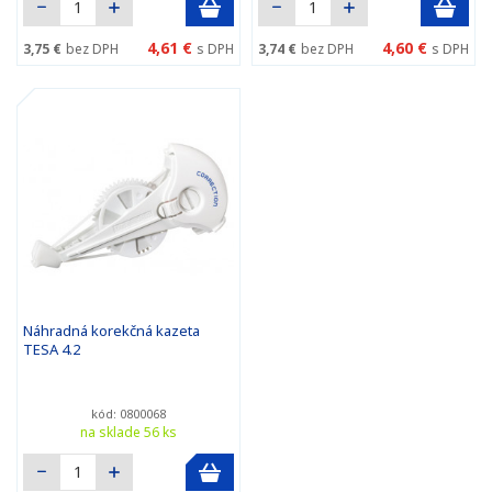
4,61 €
4,60 €
3,75 €
bez DPH
s DPH
3,74 €
bez DPH
s DPH
Náhradná korekčná kazeta
TESA 4.2
kód: 0800068
na sklade 56 ks