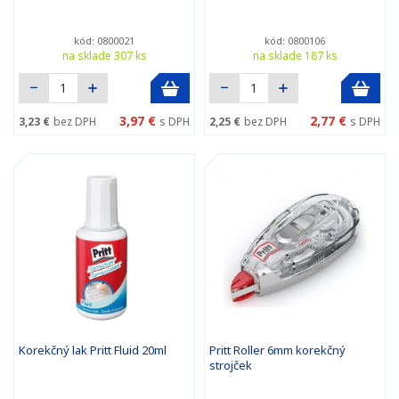
kód: 0800021
kód: 0800106
na sklade 307 ks
na sklade 187 ks
3,97 €
2,77 €
3,23 €
bez DPH
s DPH
2,25 €
bez DPH
s DPH
Korekčný lak Pritt Fluid 20ml
Pritt Roller 6mm korekčný
strojček