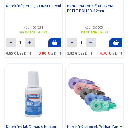
Korekčné pero Q-CONNECT 8ml
Náhradná korekčná kazeta
PRITT ROLLER 4,2mm
kód: 1004281
kód: 0800054
na sklade 617 ks
na sklade 564 ks
0,80 €
4,70 €
0,65 €
bez DPH
s DPH
3,82 €
bez DPH
s DPH
Korekčný lak Donau s hubkou
Korekčný strojček Pelikan Fancy