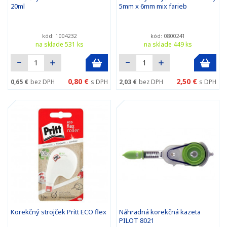
20ml
5mm x 6mm mix farieb
kód: 1004232
kód: 0800241
na sklade 531 ks
na sklade 449 ks
0,80 €
2,50 €
0,65 €
bez DPH
s DPH
2,03 €
bez DPH
s DPH
Korekčný strojček Pritt ECO flex
Náhradná korekčná kazeta
PILOT 8021