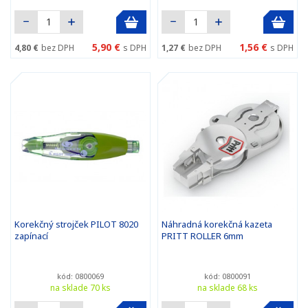
5,90 €
1,56 €
4,80 €
bez DPH
s DPH
1,27 €
bez DPH
s DPH
Korekčný strojček PILOT 8020
Náhradná korekčná kazeta
zapínací
PRITT ROLLER 6mm
kód: 0800069
kód: 0800091
na sklade 70 ks
na sklade 68 ks