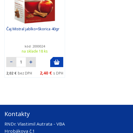
Čaj Mistral jablko+škorica 40gr
kód: 2000024
na sklade 18 ks
2,40 €
2,02 €
bez DPH
s DPH
Kontakty
RNDr. Vlastimil Autrata - VBA
Hrobákova č.1