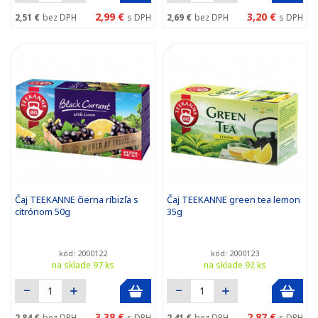
2,99 €
3,20 €
2,51 €
bez DPH
s DPH
2,69 €
bez DPH
s DPH
Čaj TEEKANNE čierna ríbizľa s
Čaj TEEKANNE green tea lemon
citrónom 50g
35g
kód: 2000122
kód: 2000123
na sklade 97 ks
na sklade 92 ks
3,38 €
2,87 €
2,84 €
bez DPH
s DPH
2,41 €
bez DPH
s DPH