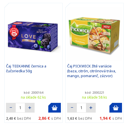
Čaj TEEKANNE černica a
Čaj PICKWICK žlté variácie
čučoriedka 50g
(baza, citrón, citrónová tráva,
mango, pomaranč, zázvor)
kód: 2000164
kód: 2000221
na sklade 62 ks
na sklade 58 ks
2,86 €
1,94 €
2,40 €
bez DPH
s DPH
1,63 €
bez DPH
s DPH