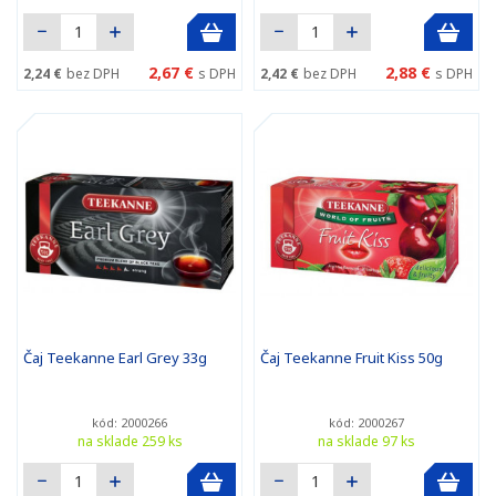
2,67 €
2,88 €
2,24 €
bez DPH
s DPH
2,42 €
bez DPH
s DPH
Čaj Teekanne Earl Grey 33g
Čaj Teekanne Fruit Kiss 50g
kód: 2000266
kód: 2000267
na sklade 259 ks
na sklade 97 ks