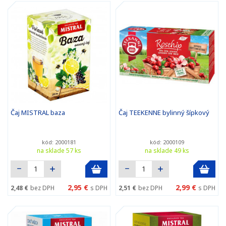
Čaj MISTRAL baza
Čaj TEEKENNE bylinný šípkový
kód: 2000181
kód: 2000109
na sklade 57 ks
na sklade 49 ks
2,95 €
2,99 €
2,48 €
bez DPH
s DPH
2,51 €
bez DPH
s DPH