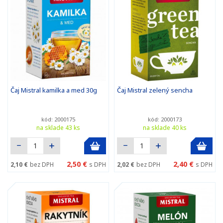
Čaj Mistral kamilka a med 30g
Čaj Mistral zelený sencha
kód: 2000175
kód: 2000173
na sklade 43 ks
na sklade 40 ks
2,50 €
2,40 €
2,10 €
bez DPH
s DPH
2,02 €
bez DPH
s DPH