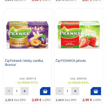
Čaj Pickwick /slivky, vanilka,
Čaj PICKWICK jahoda
škorica/
kód: 2000114
kód: 2000106
na sklade 87 ks
na sklade 84 ks
2,69 €
2,90 €
2,26 €
bez DPH
s DPH
2,44 €
bez DPH
s DPH