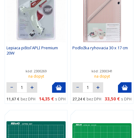
Lepiaca pištoľ APLI Premium
Podložka ryhovacia 30 x 17 cm
20W
kód: 2300269
kód: 2300341
na dopyt
na dopyt
14,35 €
33,50 €
11,67 €
bez DPH
s DPH
27,24 €
bez DPH
s DPH