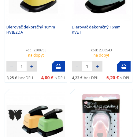
Dierovač dekoračný 16mm
Dierovač dekoračný 16mm
HVIEZDA
KVET
kód: 2300706
kód: 2300543
na dopyt
na dopyt
4,00 €
5,20 €
3,25 €
bez DPH
s DPH
4,23 €
bez DPH
s DPH