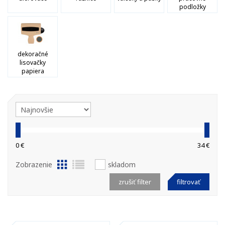
podložky
dekoračné
lisovačky
papiera
0 €
34 €
Zobrazenie
skladom
zrušiť filter
filtrovať