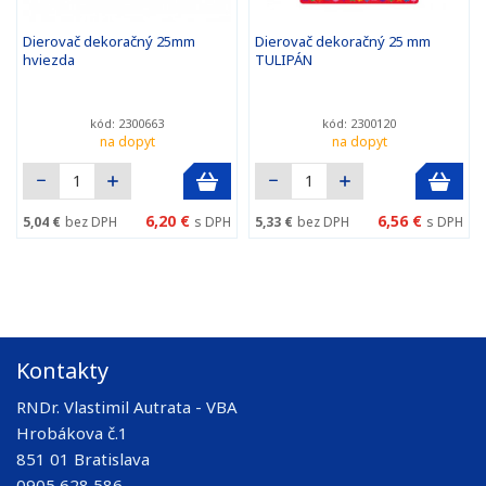
Dierovač dekoračný 25mm
Dierovač dekoračný 25 mm
hviezda
TULIPÁN
kód: 2300663
kód: 2300120
na dopyt
na dopyt
6,20 €
6,56 €
5,04 €
bez DPH
s DPH
5,33 €
bez DPH
s DPH
Kontakty
RNDr. Vlastimil Autrata - VBA
Hrobákova č.1
851 01 Bratislava
0905 628 586