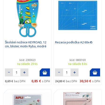
Školské nožnice KEYROAD, 12
Rezacia podložka A2 60x45
cm, blister, motív Ryba, modré
kód: 2300023
kód: 0800169
na sklade 29 ks
na sklade 8 ks
0,85 €
30,50 €
0,69 €
bez DPH
s DPH
24,80 €
bez DPH
s DPH