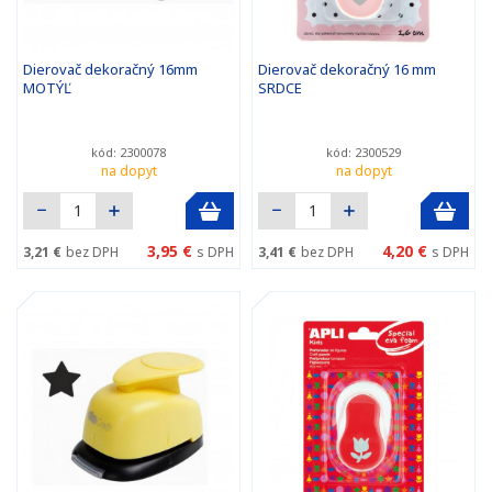
Dierovač dekoračný 16mm
Dierovač dekoračný 16 mm
MOTÝĽ
SRDCE
kód: 2300078
kód: 2300529
na dopyt
na dopyt
3,95 €
4,20 €
3,21 €
bez DPH
s DPH
3,41 €
bez DPH
s DPH