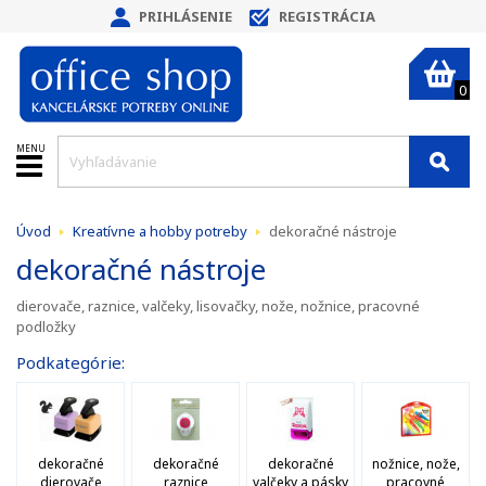
PRIHLÁSENIE
REGISTRÁCIA
0
MENU
Úvod
Kreatívne a hobby potreby
dekoračné nástroje
dekoračné nástroje
dierovače, raznice, valčeky, lisovačky, nože, nožnice, pracovné
podložky
Podkategórie:
dekoračné
dekoračné
dekoračné
nožnice, nože,
dierovače
raznice
valčeky a pásky
pracovné