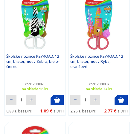
Školské nožnice KEYROAD, 12
Školské nožnice KEYROAD, 12
cm, blister, motív Zebra, bielo-
cm, blister, motív Ryba,
čierne
oranžové
kód: 2300026
kód: 2300037
na sklade 56 ks
na sklade 34 ks
1,09 €
2,77 €
0,89 €
bez DPH
s DPH
2,25 €
bez DPH
s DPH