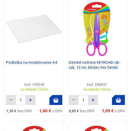
Podložka na modelovanie A4
Detské nožnice KEYROAD cik-
cak, 13 cm, blister, mix farieb
kód: 1100145
kód: 2300031
na sklade 134 ks
na sklade 104 ks
1,60 €
1,09 €
1,30 €
bez DPH
s DPH
0,89 €
bez DPH
s DPH