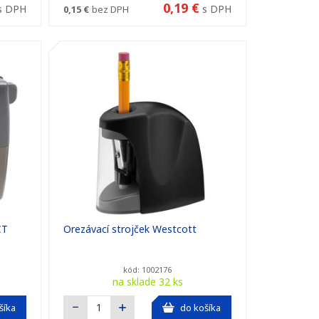
0,19 €
s DPH
s DPH
0,15 €
bez DPH
CT
Orezávací strojček Westcott
kód: 1002176
na sklade 32 ks
šíka
do košíka