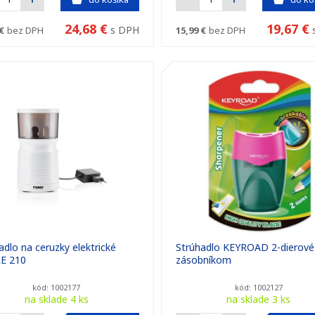
24,68 €
19,67 €
s DPH
€
bez DPH
15,99 €
bez DPH
adlo na ceruzky elektrické
Strúhadlo KEYROAD 2-dierové
E 210
zásobníkom
kód: 1002177
kód: 1002127
na sklade 4 ks
na sklade 3 ks