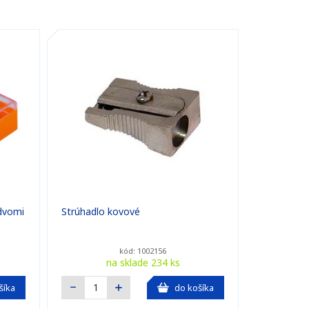
dvomi
Strúhadlo kovové
kód: 1002156
na sklade 234 ks
šíka
do košíka