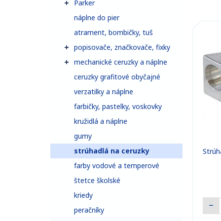
Parker
náplne do pier
atrament, bombičky, tuš
popisovače, značkovače, fixky
mechanické ceruzky a náplne
ceruzky grafitové obyčajné
verzatilky a náplne
farbičky, pastelky, voskovky
kružidlá a náplne
gumy
strúhadlá na ceruzky
Strúh
farby vodové a temperové
štetce školské
kriedy
peračníky