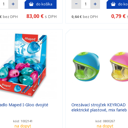
do košíka
do ko
83,00 €
0,79 €
s DPH
€
bez DPH
0,64 €
bez DPH
adlo Maped I-Gloo dvojité
Orezávací strojček KEYROAD
elektrické plastové, mix farieb
kód: 1002141
kód: 0800267
na dopyt
na dopyt