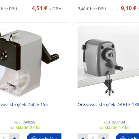
4,51 €
9,10 €
s DPH
bez DPH
7,40 €
bez DPH
vací strojček Dahle 155
Orezávací strojček DAHLE 13
kód: 0800289
kód: 0800124
na sklade 23 ks
na sklade 18 ks
do košíka
do ko