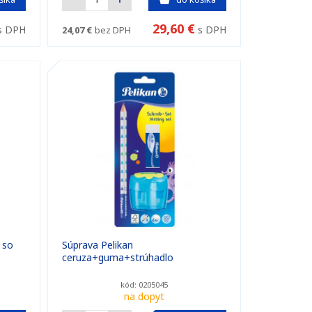
29,60 €
s DPH
s DPH
24,07 €
bez DPH
 so
Súprava Pelikan
ceruza+guma+strúhadlo
kód: 0205045
na dopyt