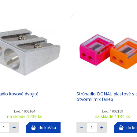
adlo kovové dvojité
Strúhadlo DONAU plastové s 
otvormi mix farieb
kód: 1002164
kód: 1002159
na sklade 1239 ks
na sklade 1134 ks
do košíka
do ko