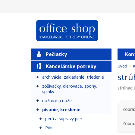
Pečiatky
Kon
Kancelárske potreby
Úvod
strú
archivácia, zakladanie, triedenie
zošívačky, dierovače, spony,
strúhadl
spinky
nožnice a nože
Zobraz
písanie, kreslenie
perá a súpravy pier
Zobra
Pilot