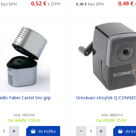
0,52 €
0,49 €
s DPH
bez DPH
0,40 €
bez DPH
adlo Faber Castel trio grip
Orezávací strojček Q-CONNE
kód: 1002160
kód: 0800114
na sklade 130 ks
na sklade 35 ks
do košíka
do ko