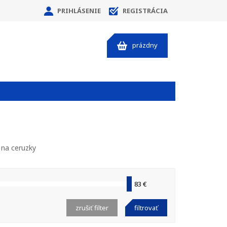
PRIHLÁSENIE
REGISTRÁCIA
prázdny
 na ceruzky
83 €
zrušiť filter
filtrovať