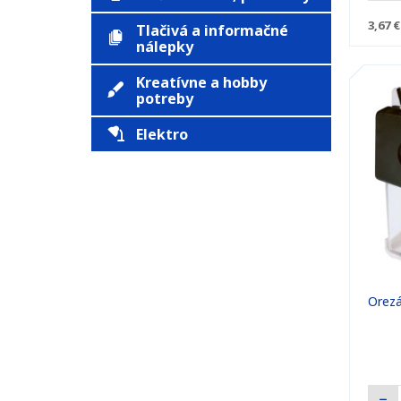
3,67 €
Tlačivá a informačné
nálepky
Kreatívne a hobby
potreby
Elektro
Orezá