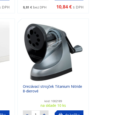
10,84 €
s DPH
s DPH
8,81 €
bez DPH
3
Orezávací strojček Titanium Nitride
8-dierové
kód: 1002189
na sklade 10 ks
šíka
do košíka