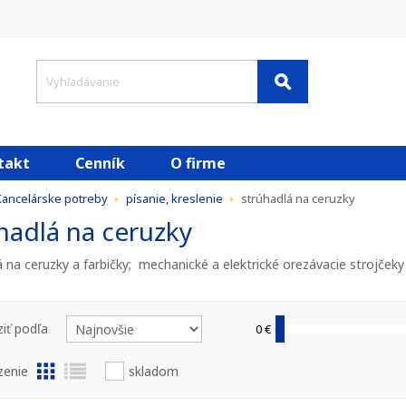
takt
Cenník
O firme
Kancelárske potreby
písanie, kreslenie
strúhadlá na ceruzky
hadlá na ceruzky
á na ceruzky a farbičky; mechanické a elektrické orezávacie strojčeky
iť podľa
0 €
zenie
skladom