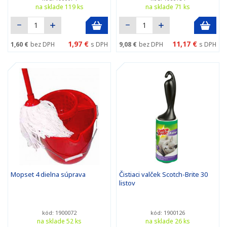
na sklade 119 ks
na sklade 71 ks
1,97 €
11,17 €
1,60 €
bez DPH
s DPH
9,08 €
bez DPH
s DPH
Mopset 4 dielna súprava
Čistiaci valček Scotch-Brite 30
listov
kód: 1900072
kód: 1900126
na sklade 52 ks
na sklade 26 ks