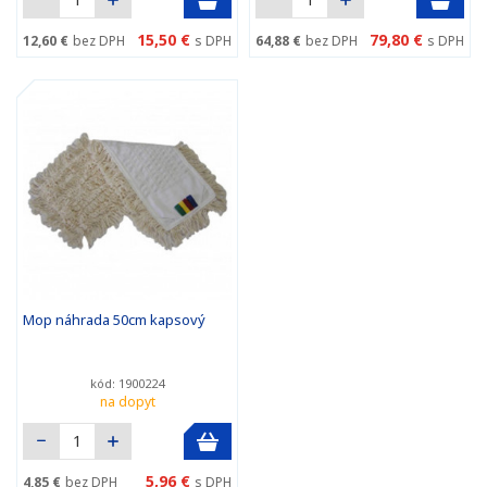
15,50 €
79,80 €
12,60 €
bez DPH
s DPH
64,88 €
bez DPH
s DPH
Mop náhrada 50cm kapsový
kód: 1900224
na dopyt
5,96 €
4,85 €
bez DPH
s DPH