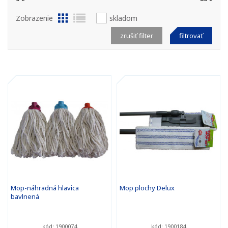
Zobrazenie
skladom
zrušiť filter
filtrovať
Mop-náhradná hlavica
Mop plochy Delux
bavlnená
kód: 1900074
kód: 1900184