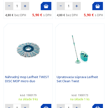
5,90 €
5,90 €
4,80 €
bez DPH
s DPH
4,80 €
bez DPH
s DPH
Náhradný mop Leifheit TWIST
Upratovacia súprava Leifheit
DISC MOP micro duo
Set Clean Twist
kód: 1900179
kód: 1900173
na sklade 9 ks
na sklade 1 ks