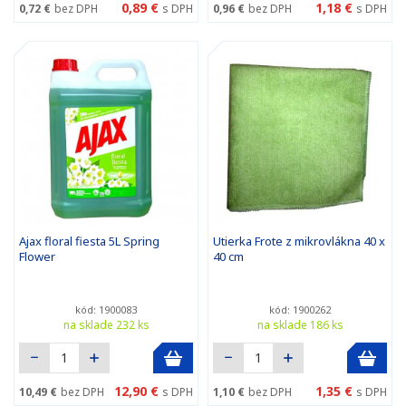
0,89 €
1,18 €
0,72 €
bez DPH
s DPH
0,96 €
bez DPH
s DPH
Ajax floral fiesta 5L Spring
Utierka Frote z mikrovlákna 40 x
Flower
40 cm
kód: 1900083
kód: 1900262
na sklade 232 ks
na sklade 186 ks
12,90 €
1,35 €
10,49 €
bez DPH
s DPH
1,10 €
bez DPH
s DPH