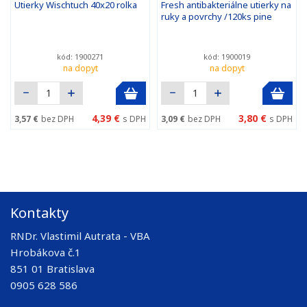
Utierky Wischtuch 40x20 rolka
Fresh antibakteriálne utierky na
ruky a povrchy /120ks pine
kód: 1900271
kód: 1900019
na dopyt
na dopyt
4,39 €
3,80 €
3,57 €
bez DPH
s DPH
3,09 €
bez DPH
s DPH
Kontakty
RNDr. Vlastimil Autrata - VBA
Hrobákova č.1
851 01 Bratislava
0905 628 586