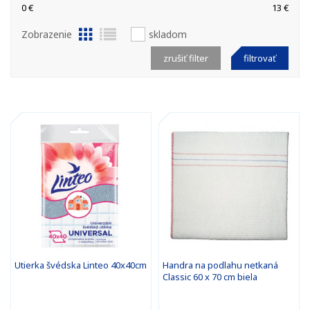
0 €
13 €
Zobrazenie
skladom
zrušiť filter
filtrovať
Utierka švédska Linteo 40x40cm
Handra na podlahu netkaná
Classic 60 x 70 cm biela