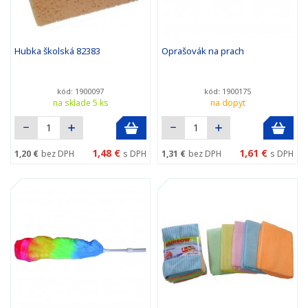
Hubka školská 82383
Oprašovák na prach
kód: 1900097
kód: 1900175
na sklade 5 ks
na dopyt
1,48 €
1,61 €
1,20 €
bez DPH
s DPH
1,31 €
bez DPH
s DPH