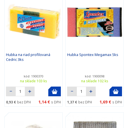
Hubka na riad profilovaná
Hubka Spontex Megamax 5ks
Cedric 3ks
kód: 1900370
kód: 1900098
na sklade 103 ks
na sklade 102 ks
1,14 €
1,69 €
0,93 €
bez DPH
s DPH
1,37 €
bez DPH
s DPH