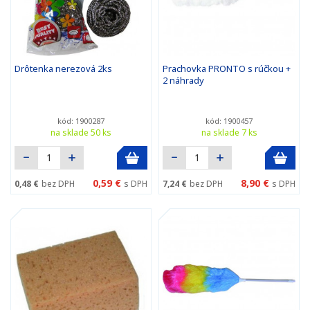
Drôtenka nerezová 2ks
Prachovka PRONTO s rúčkou +
2 náhrady
kód: 1900287
kód: 1900457
na sklade 50 ks
na sklade 7 ks
0,59 €
8,90 €
0,48 €
bez DPH
s DPH
7,24 €
bez DPH
s DPH