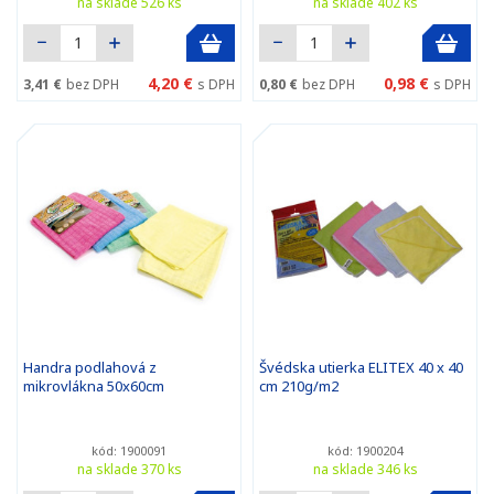
na sklade 526 ks
na sklade 402 ks
4,20 €
0,98 €
3,41 €
bez DPH
s DPH
0,80 €
bez DPH
s DPH
Handra podlahová z
Švédska utierka ELITEX 40 x 40
mikrovlákna 50x60cm
cm 210g/m2
kód: 1900091
kód: 1900204
na sklade 370 ks
na sklade 346 ks