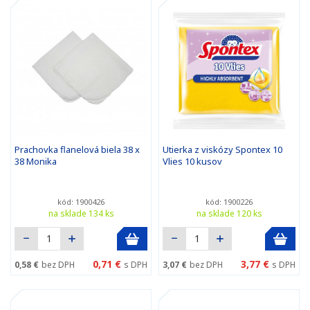
Prachovka flanelová biela 38 x
Utierka z viskózy Spontex 10
38 Monika
Vlies 10 kusov
kód: 1900426
kód: 1900226
na sklade 134 ks
na sklade 120 ks
0,71 €
3,77 €
0,58 €
bez DPH
s DPH
3,07 €
bez DPH
s DPH