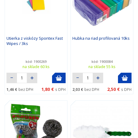
Utierka z viskózy Spontex Fast
Hubka na riad profilovaná 10ks
Wipes / 3ks
kód: 1900269
kód: 1900084
na sklade 60 ks
na sklade 55 ks
1,80 €
2,50 €
1,46 €
bez DPH
s DPH
2,03 €
bez DPH
s DPH