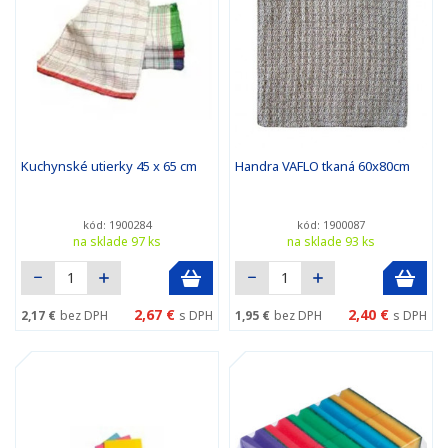
Kuchynské utierky 45 x 65 cm
Handra VAFLO tkaná 60x80cm
kód: 1900284
kód: 1900087
na sklade 97 ks
na sklade 93 ks
2,67 €
2,40 €
2,17 €
bez DPH
s DPH
1,95 €
bez DPH
s DPH