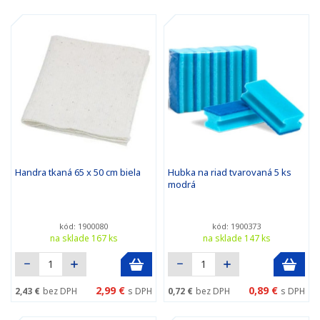
Handra tkaná 65 x 50 cm biela
Hubka na riad tvarovaná 5 ks
modrá
kód: 1900080
kód: 1900373
na sklade 167 ks
na sklade 147 ks
2,99 €
0,89 €
2,43 €
bez DPH
s DPH
0,72 €
bez DPH
s DPH