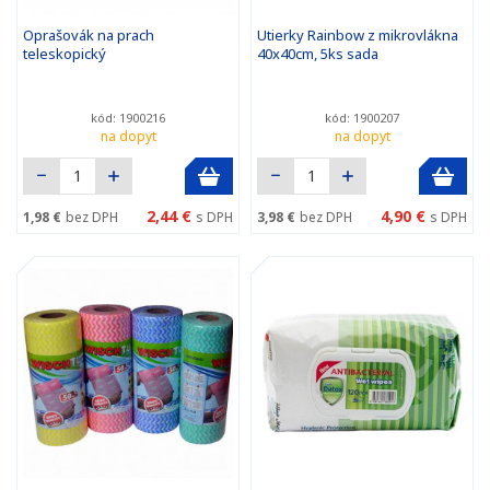
Oprašovák na prach
Utierky Rainbow z mikrovlákna
teleskopický
40x40cm, 5ks sada
kód: 1900216
kód: 1900207
na dopyt
na dopyt
2,44 €
4,90 €
1,98 €
bez DPH
s DPH
3,98 €
bez DPH
s DPH