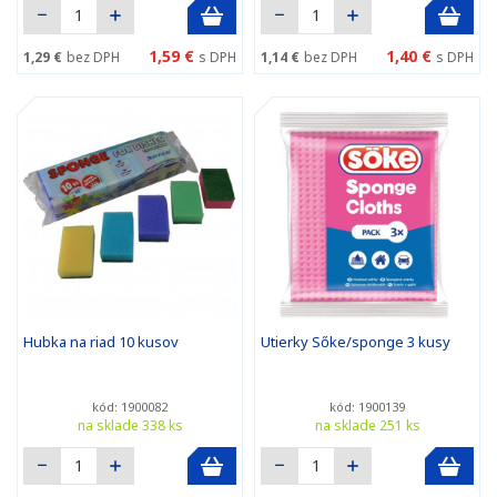
1,59 €
1,40 €
1,29 €
bez DPH
s DPH
1,14 €
bez DPH
s DPH
Hubka na riad 10 kusov
Utierky Sőke/sponge 3 kusy
kód: 1900082
kód: 1900139
na sklade 338 ks
na sklade 251 ks