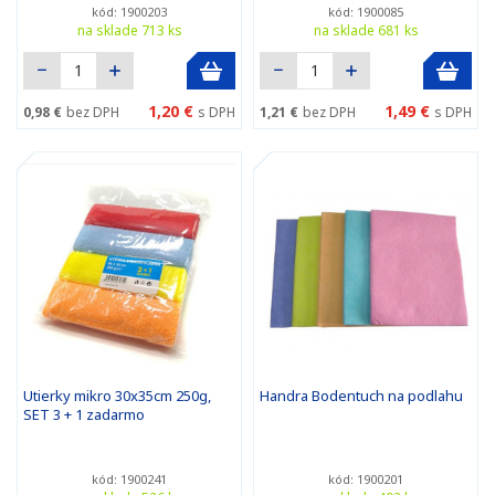
kód: 1900203
kód: 1900085
na sklade 713 ks
na sklade 681 ks
1,20 €
1,49 €
0,98 €
bez DPH
s DPH
1,21 €
bez DPH
s DPH
Utierky mikro 30x35cm 250g,
Handra Bodentuch na podlahu
SET 3 + 1 zadarmo
kód: 1900241
kód: 1900201