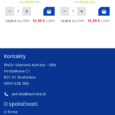
na sklade 9 ks
na sklade 4 ks
15,99 €
15,99 €
13,00 €
bez DPH
s DPH
13,00 €
bez DPH
s DPH
Kontakty
RNDr. Vlastimil Autrata - VBA
Hrobákova č.1
851 01 Bratislava
0905 628 586
autrata@autrata.sk
O spoločnosti
O firme