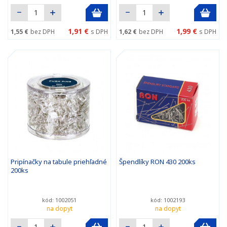
1,91 €
1,99 €
1,55 €
bez DPH
s DPH
1,62 €
bez DPH
s DPH
Pripínačky na tabule priehľadné
Špendlíky RON 430 200ks
200ks
kód: 1002051
kód: 1002193
na dopyt
na dopyt