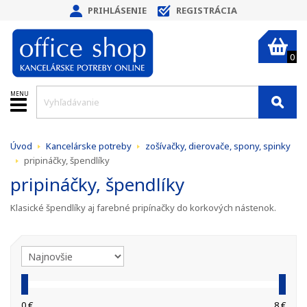
PRIHLÁSENIE
REGISTRÁCIA
0
MENU
Úvod
Kancelárske potreby
zošívačky, dierovače, spony, spinky
pripináčky, špendlíky
pripináčky, špendlíky
Klasické špendlíky aj farebné pripínačky do korkových nástenok.
0 €
8 €