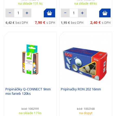
na sklade 131 ks
na sklade 49 ks
7,90 €
2,40 €
6,42 €
bez DPH
s DPH
1,95 €
bez DPH
s DPH
Pripináčiky Q-CONNECT 9mm
Pripínačky RON 202 16mm
mix farieb 120ks
kód: 1002191
kód: 1002168
na sklade 17 ks
na dopyt