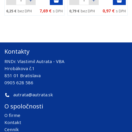
7,69 €
0,97 €
6,25 €
bez DPH
s DPH
0,79 €
bez DPH
s DPH
Kontakty
RNDr. Vlastimil Autrata - VBA
Hrobákova č.1
851 01 Bratislava
0905 628 586
autrata@autrata.sk
O spoločnosti
O firme
Kontakt
Cenník