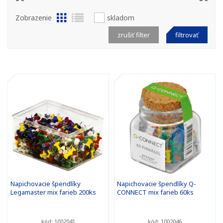
Zobrazenie
skladom
zrušiť filter
filtrovať
Napichovacie špendlíky
Napichovacie špendlíky Q-
Legamaster mix farieb 200ks
CONNECT mix farieb 60ks
kód: 1002041
kód: 1002046