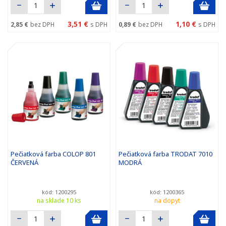
3,51 €
1,10 €
2,85 €
bez DPH
s DPH
0,89 €
bez DPH
s DPH
Pečiatková farba COLOP 801
Pečiatková farba TRODAT 7010
ČERVENÁ
MODRÁ
kód: 1200295
kód: 1200365
na sklade 10 ks
na dopyt