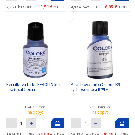
3,51 €
6,05 €
2,85 €
bez DPH
s DPH
4,92 €
bez DPH
s DPH
Pečiatková farba BEROLIN 50 ml
Pečiatková farba Coloris R9
- na textil čierna
rychloschnúca BIELA
kód: 1200201
kód: 1200082
na dopyt
na dopyt
24,00 €
20,19 €
19,51 €
bez DPH
s DPH
16,41 €
bez DPH
s DPH