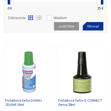
0 €
25 €
Zobrazenie
skladom
zrušiť filter
filtrovať
Pečiatková farba DONAU
Pečiatková farba Q-CONNECT
ZELENÁ 30ml
čierna 28ml