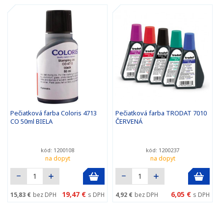
Pečiatková farba Coloris 4713
Pečiatková farba TRODAT 7010
CO 50ml BIELA
ČERVENÁ
kód: 1200108
kód: 1200237
na dopyt
na dopyt
19,47 €
6,05 €
15,83 €
bez DPH
s DPH
4,92 €
bez DPH
s DPH