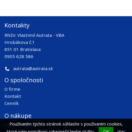
Kontakty
RNDr. Vlastimil Autrata - VBA
Hrobákova č.1
851 01 Bratislava
0905 628 586
autrata@autrata.sk
O spoločnosti
O firme
Kontakt
Cenník
O nákupe
Používaním týchto stránok súhlasíte s používaním cookies,
Obchodné podmienky
ktoré nám pomáhajú zabezpečiť lepšie služby.
OK
Viac