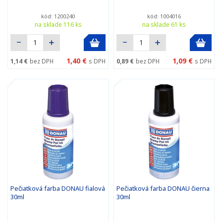
kód: 1200240
kód: 1004016
na sklade 116 ks
na sklade 61 ks
1,40 €
1,09 €
1,14 €
bez DPH
s DPH
0,89 €
bez DPH
s DPH
Pečiatková farba DONAU fialová
Pečiatková farba DONAU čierna
30ml
30ml