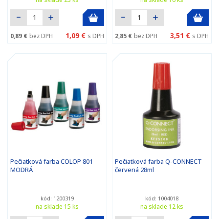
1,09 €
3,51 €
0,89 €
bez DPH
s DPH
2,85 €
bez DPH
s DPH
Pečiatková farba COLOP 801
Pečiatková farba Q-CONNECT
MODRÁ
červená 28ml
kód: 1200319
kód: 1004018
na sklade 15 ks
na sklade 12 ks