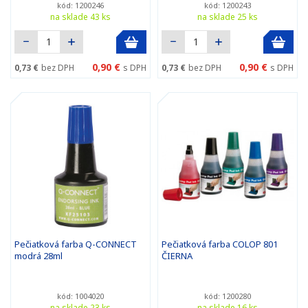
kód: 1200246
kód: 1200243
na sklade 43 ks
na sklade 25 ks
0,90 €
0,90 €
0,73 €
bez DPH
s DPH
0,73 €
bez DPH
s DPH
Pečiatková farba Q-CONNECT
Pečiatková farba COLOP 801
modrá 28ml
ČIERNA
kód: 1004020
kód: 1200280
na sklade 23 ks
na sklade 16 ks