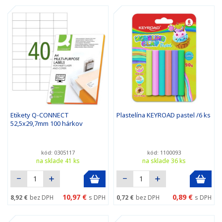
Etikety Q-CONNECT
Plastelína KEYROAD pastel /6 ks
52,5x29,7mm 100 hárkov
kód: 0305117
kód: 1100093
na sklade 41 ks
na sklade 36 ks
10,97 €
0,89 €
8,92 €
bez DPH
s DPH
0,72 €
bez DPH
s DPH