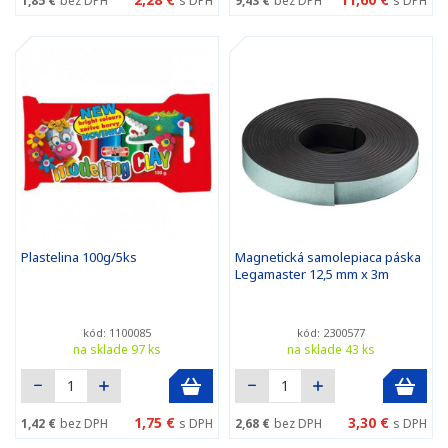
1,85 €
bez DPH
s DPH
9,43 €
bez DPH
s DPH
Plastelina 100g/5ks
Magnetická samolepiaca páska
Legamaster 12,5 mm x 3m
kód: 1100085
kód: 2300577
na sklade 97 ks
na sklade 43 ks
1,75 €
3,30 €
1,42 €
bez DPH
s DPH
2,68 €
bez DPH
s DPH