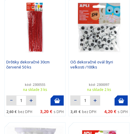
Drôtiky dekoračné 30cm
Oči dekoračné ovál štyri
červené 50 ks
veľkosti /100ks
kód: 2300555
kód: 2300097
na sklade 3 ks
na sklade 2 ks
3,20 €
4,20 €
2,60 €
bez DPH
s DPH
3,41 €
bez DPH
s DPH