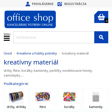
PRIHLÁSENIE
REGISTRÁCIA
0
MENU
Úvod
Kreatívne a hobby potreby
kreatívny materiál
kreatívny materiál
drôty, flitre, korálky, kamienky, perličky, modelovacie hmoty,
samolepky.....
Podkategórie:
drôty, drôtiky
flitre
korálky
kamienky