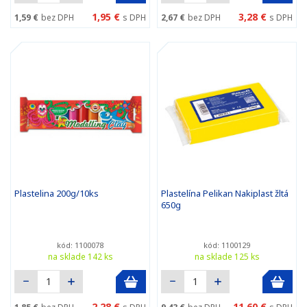
1,95 €
3,28 €
1,59 €
bez DPH
s DPH
2,67 €
bez DPH
s DPH
Plastelina 200g/10ks
Plastelína Pelikan Nakiplast žltá
650g
kód: 1100078
kód: 1100129
na sklade 142 ks
na sklade 125 ks
2,28 €
11,60 €