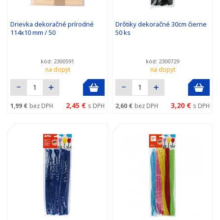
Drievka dekoračné prírodné
Drôtiky dekoračné 30cm čierne
114x10 mm / 50
50 ks
kód: 2300591
kód: 2300729
na dopyt
na dopyt
2,45 €
3,20 €
1,99 €
bez DPH
s DPH
2,60 €
bez DPH
s DPH