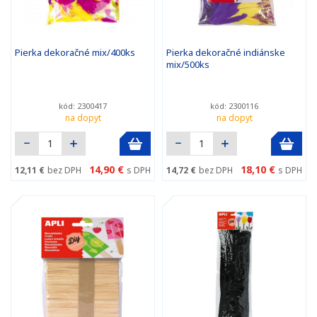
Pierka dekoračné mix/400ks
Pierka dekoračné indiánske
mix/500ks
kód: 2300417
kód: 2300116
na dopyt
na dopyt
14,90 €
18,10 €
12,11 €
bez DPH
s DPH
14,72 €
bez DPH
s DPH