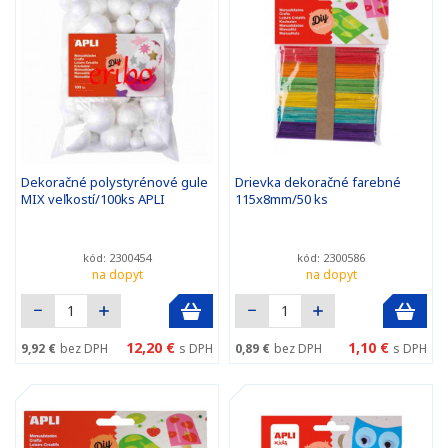
Dekoračné polystyrénové gule
Drievka dekoračné farebné
MIX veľkostí/100ks APLI
115x8mm/50 ks
kód: 2300454
kód: 2300586
na dopyt
na dopyt
12,20 €
1,10 €
9,92 €
bez DPH
s DPH
0,89 €
bez DPH
s DPH