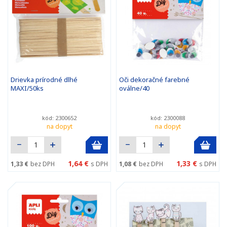
Drievka prírodné dlhé
Oči dekoračné farebné
MAXI/50ks
oválne/40
kód: 2300652
kód: 2300088
na dopyt
na dopyt
1,64 €
1,33 €
1,33 €
bez DPH
s DPH
1,08 €
bez DPH
s DPH