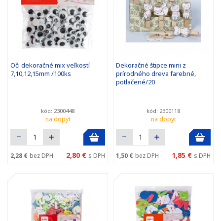
Oči dekoračné mix veľkostí
Dekoračné štipce mini z
7,10,12,15mm /100ks
prírodného dreva farebné,
potlačené/20
kód: 2300448
kód: 2300118
na dopyt
na dopyt
2,80 €
1,85 €
2,28 €
bez DPH
s DPH
1,50 €
bez DPH
s DPH