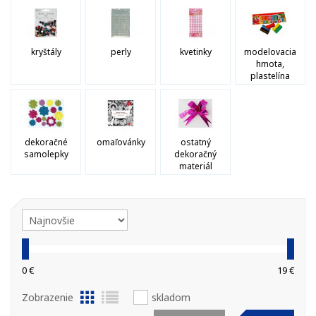
kryštály
perly
kvetinky
modelovacia
hmota,
plastelína
dekoračné
omaľovánky
ostatný
samolepky
dekoračný
materiál
0 €
19 €
Zobrazenie
skladom