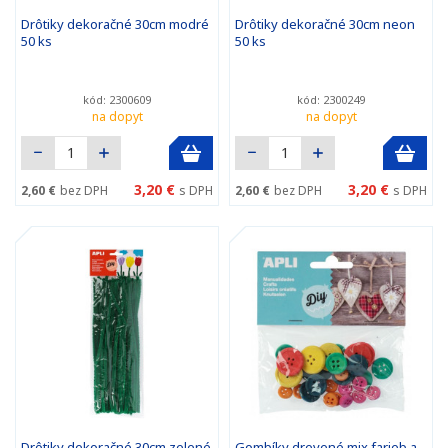
Drôtiky dekoračné 30cm modré
Drôtiky dekoračné 30cm neon
50 ks
50 ks
kód: 2300609
kód: 2300249
na dopyt
na dopyt
3,20 €
3,20 €
2,60 €
bez DPH
s DPH
2,60 €
bez DPH
s DPH
Drôtiky dekoračné 30cm zelené
Gombíky drevené mix farieb a