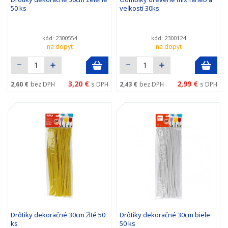
50 ks
veľkostí 30ks
kód: 2300554
kód: 2300124
na dopyt
na dopyt
3,20 €
2,99 €
2,60 €
bez DPH
s DPH
2,43 €
bez DPH
s DPH
Drôtiky dekoračné 30cm žlté 50
Drôtiky dekoračné 30cm biele
ks
50 ks