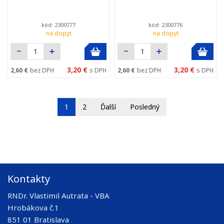
kód: 2300777
kód: 2300776
na dopyt
na dopyt
3,20 €
3,20 €
2,60 €
bez DPH
s DPH
2,60 €
bez DPH
s DPH
1
2
Ďalší
Posledný
Kontakty
RNDr. Vlastimil Autrata - VBA
Hrobákova č.1
851 01 Bratislava