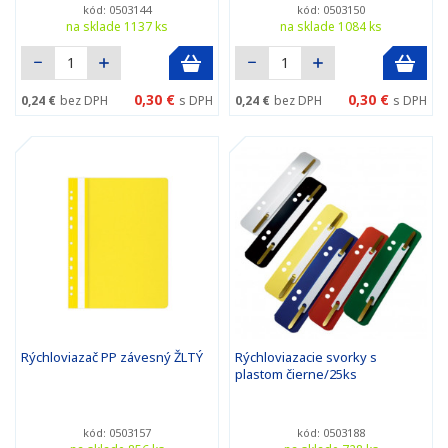
kód: 0503144
kód: 0503150
na sklade 1137 ks
na sklade 1084 ks
0,30 €
0,30 €
0,24 €
bez DPH
s DPH
0,24 €
bez DPH
s DPH
Rýchloviazač PP závesný ŽLTÝ
Rýchloviazacie svorky s
plastom čierne/25ks
kód: 0503157
kód: 0503188