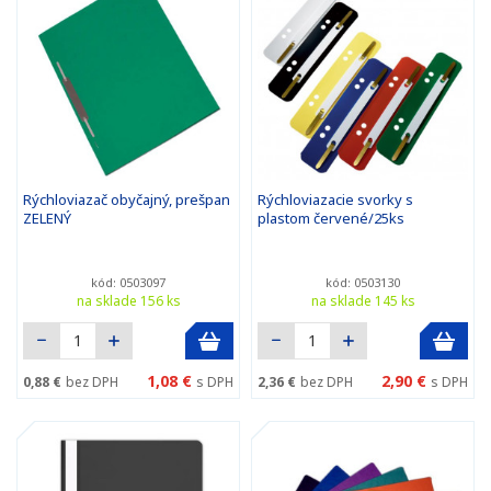
Rýchloviazač obyčajný, prešpan
Rýchloviazacie svorky s
ZELENÝ
plastom červené/25ks
kód: 0503097
kód: 0503130
na sklade 156 ks
na sklade 145 ks
1,08 €
2,90 €
0,88 €
bez DPH
s DPH
2,36 €
bez DPH
s DPH