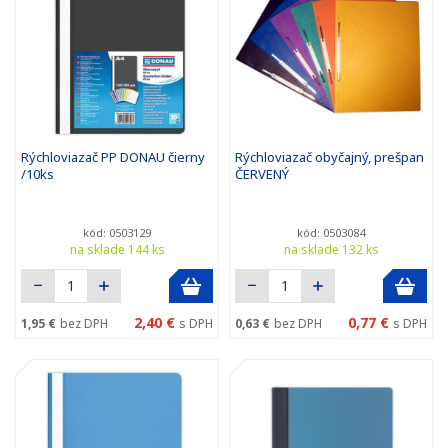
Rýchloviazač PP DONAU čierny
Rýchloviazač obyčajný, prešpan
/10ks
ČERVENÝ
kód: 0503129
kód: 0503084
na sklade 144 ks
na sklade 132 ks
2,40 €
0,77 €
1,95 €
bez DPH
s DPH
0,63 €
bez DPH
s DPH