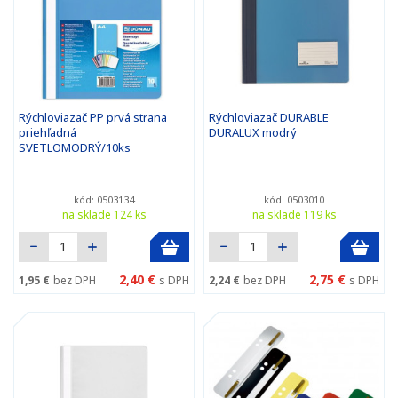
Rýchloviazač PP prvá strana
Rýchloviazač DURABLE
priehľadná
DURALUX modrý
SVETLOMODRÝ/10ks
kód: 0503134
kód: 0503010
na sklade 124 ks
na sklade 119 ks
2,40 €
2,75 €
1,95 €
bez DPH
s DPH
2,24 €
bez DPH
s DPH