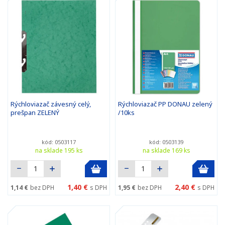
Rýchloviazač závesný celý,
Rýchloviazač PP DONAU zelený
prešpan ZELENÝ
/10ks
kód: 0503117
kód: 0503139
na sklade 195 ks
na sklade 169 ks
1,40 €
2,40 €
1,14 €
bez DPH
s DPH
1,95 €
bez DPH
s DPH