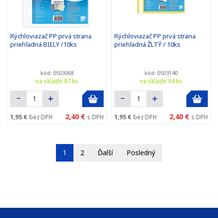
Rýchloviazač PP prvá strana
Rýchloviazač PP prvá strana
priehľadná BIELY /10ks
priehľadná ŽLTÝ / 10ks
kód: 0503068
kód: 0503140
na sklade 97 ks
na sklade 94 ks
2,40 €
2,40 €
1,95 €
bez DPH
s DPH
1,95 €
bez DPH
s DPH
1
2
Ďalší
Posledný