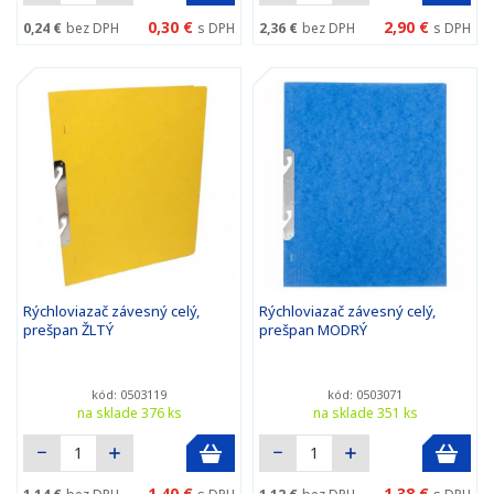
0,30 €
2,90 €
0,24 €
bez DPH
s DPH
2,36 €
bez DPH
s DPH
Rýchloviazač závesný celý,
Rýchloviazač závesný celý,
prešpan ŽLTÝ
prešpan MODRÝ
kód: 0503119
kód: 0503071
na sklade 376 ks
na sklade 351 ks
1,40 €
1,38 €