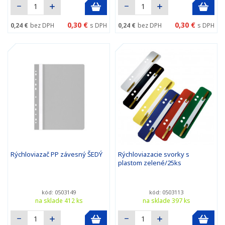
0,30 €
0,30 €
0,24 €
bez DPH
s DPH
0,24 €
bez DPH
s DPH
Rýchloviazač PP závesný ŠEDÝ
Rýchloviazacie svorky s
plastom zelené/25ks
kód: 0503149
kód: 0503113
na sklade 412 ks
na sklade 397 ks