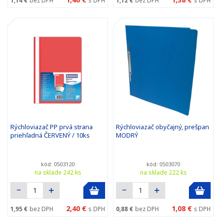
1,14 €
bez DPH
s DPH
1,12 €
bez DPH
s DPH
Rýchloviazač PP prvá strana
Rýchloviazač obyčajný, prešpan
priehľadná ČERVENÝ / 10ks
MODRÝ
kód: 0503120
kód: 0503070
na sklade 242 ks
na sklade 222 ks
2,40 €
1,08 €
1,95 €
bez DPH
s DPH
0,88 €
bez DPH
s DPH