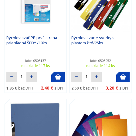
Rýchloviazač PP prvá strana
Rýchloviazacie svorky s
priehľadná ŠEDÝ /10ks
plastom žlté/25ks
kód: 0503137
kód: 0503052
na sklade 117 ks
na sklade 114 ks
2,40 €
3,20 €
1,95 €
bez DPH
s DPH
2,60 €
bez DPH
s DPH