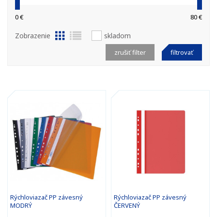
0 €
80 €
Zobrazenie
skladom
zrušiť filter
filtrovať
Rýchloviazač PP závesný
Rýchloviazač PP závesný
MODRÝ
ČERVENÝ