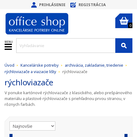
PRIHLÁSENIE
REGISTRÁCIA
0
MENU
Úvod
Kancelárske potreby
archivácia, zakladanie, triedenie
rýchloviazače a viazacie lišty
rýchloviazače
rýchloviazače
V ponuke kartónové rýchloviazače z klasického, alebo prešpánového
materiálu a plastové rýchloviazače s priehľadnou prvou stranou, v
rôznych farbách.