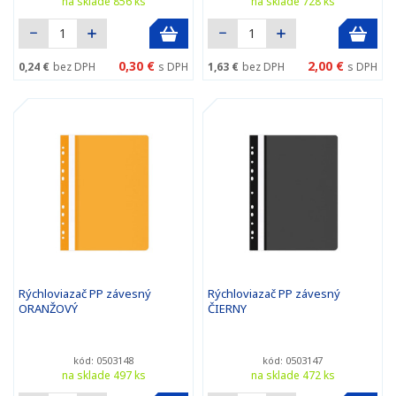
na sklade 856 ks
na sklade 728 ks
0,30 €
2,00 €
0,24 €
bez DPH
s DPH
1,63 €
bez DPH
s DPH
Rýchloviazač PP závesný
Rýchloviazač PP závesný
ORANŽOVÝ
ČIERNY
kód: 0503148
kód: 0503147
na sklade 497 ks
na sklade 472 ks