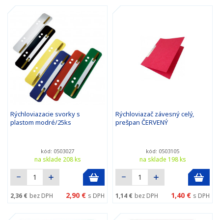
Rýchloviazacie svorky s
Rýchloviazač závesný celý,
plastom modré/25ks
prešpan ČERVENÝ
kód: 0503027
kód: 0503105
na sklade 208 ks
na sklade 198 ks
2,90 €
1,40 €
2,36 €
bez DPH
s DPH
1,14 €
bez DPH
s DPH