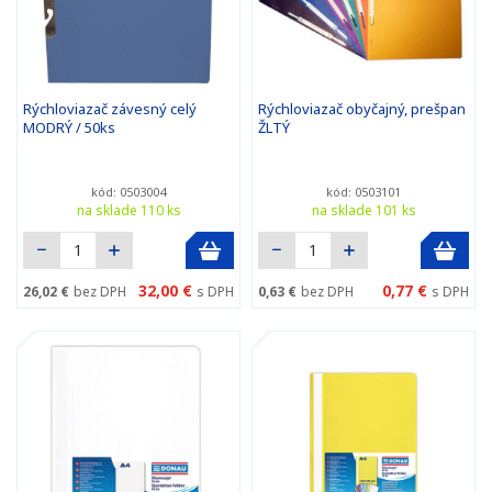
Rýchloviazač závesný celý
Rýchloviazač obyčajný, prešpan
MODRÝ / 50ks
ŽLTÝ
kód: 0503004
kód: 0503101
na sklade 110 ks
na sklade 101 ks
32,00 €
0,77 €
26,02 €
bez DPH
s DPH
0,63 €
bez DPH
s DPH