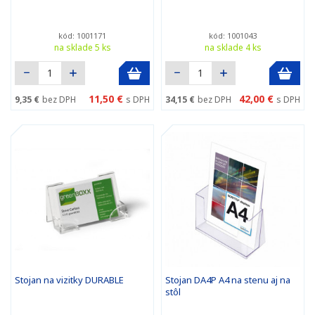
kód: 1001171
kód: 1001043
na sklade 5 ks
na sklade 4 ks
11,50 €
42,00 €
9,35 €
bez DPH
s DPH
34,15 €
bez DPH
s DPH
Stojan na vizitky DURABLE
Stojan DA4P A4 na stenu aj na
stôl