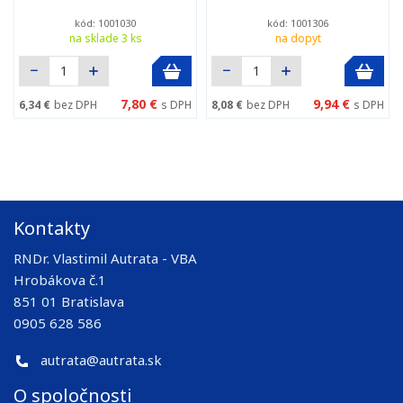
kód: 1001030
kód: 1001306
na sklade 3 ks
na dopyt
7,80 €
9,94 €
6,34 €
bez DPH
s DPH
8,08 €
bez DPH
s DPH
Kontakty
RNDr. Vlastimil Autrata - VBA
Hrobákova č.1
851 01 Bratislava
0905 628 586
autrata@autrata.sk
O spoločnosti