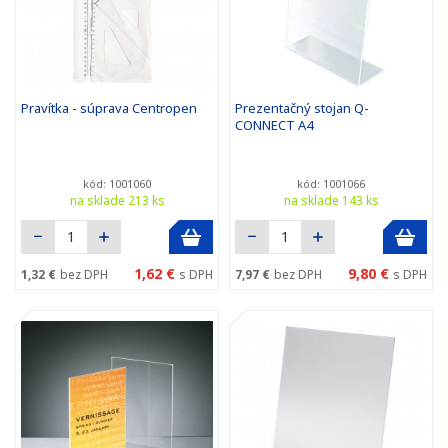
Pravítka - súprava Centropen
Prezentačný stojan Q-
CONNECT A4
kód: 1001060
kód: 1001066
na sklade 213 ks
na sklade 143 ks
1,62 €
9,80 €
1,32 €
bez DPH
s DPH
7,97 €
bez DPH
s DPH