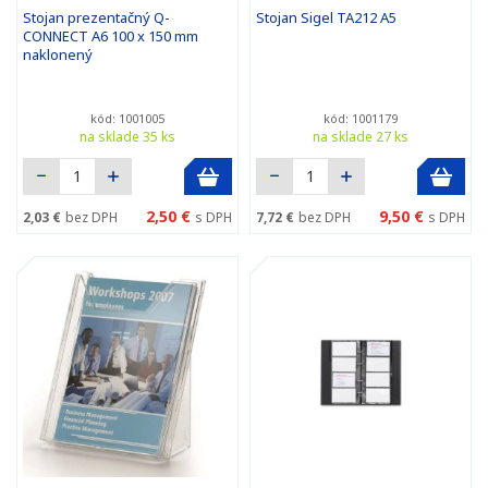
Stojan prezentačný Q-
Stojan Sigel TA212 A5
CONNECT A6 100 x 150 mm
naklonený
kód: 1001005
kód: 1001179
na sklade 35 ks
na sklade 27 ks
2,50 €
9,50 €
2,03 €
bez DPH
s DPH
7,72 €
bez DPH
s DPH