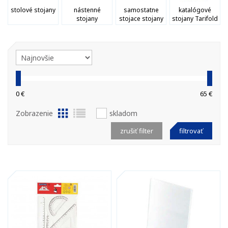
stolové stojany
nástenné
samostatne
katalógové
stojany
stojace stojany
stojany Tarifold
0 €
65 €
Zobrazenie
skladom
zrušiť filter
filtrovať