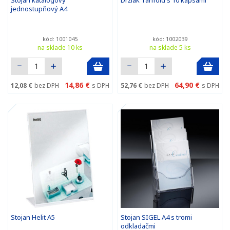
Stojan katalógový
Držiak Tarifold s 10 kapsami
jednostupňový A4
kód: 1001045
kód: 1002039
na sklade 10 ks
na sklade 5 ks
14,86 €
64,90 €
12,08 €
bez DPH
s DPH
52,76 €
bez DPH
s DPH
Stojan Helit A5
Stojan SIGEL A4 s tromi
odkladačmi