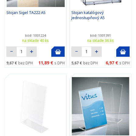
Stojan Sigel TA222 A5
Stojan katalógový
jednostupňový A5
kód: 1001224
kód: 1001391
na sklade 40 ks
na sklade 36 ks
11,89 €
6,97 €
9,67 €
bez DPH
s DPH
5,67 €
bez DPH
s DPH