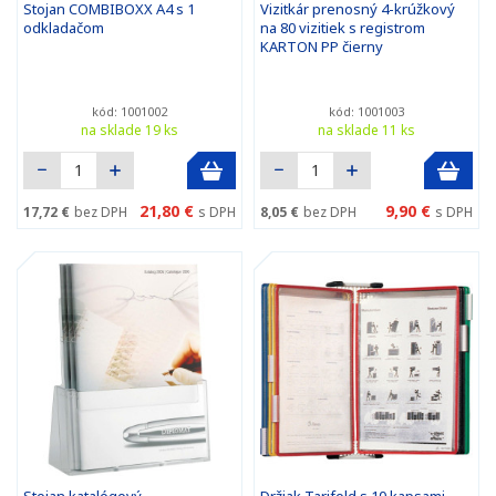
Stojan COMBIBOXX A4 s 1
Vizitkár prenosný 4-krúžkový
odkladačom
na 80 vizitiek s registrom
KARTON PP čierny
kód: 1001002
kód: 1001003
na sklade 19 ks
na sklade 11 ks
21,80 €
9,90 €
17,72 €
bez DPH
s DPH
8,05 €
bez DPH
s DPH