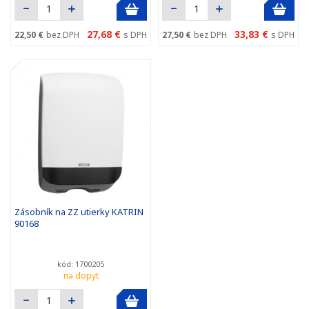
27,68 €
33,83 €
22,50 €
bez DPH
s DPH
27,50 €
bez DPH
s DPH
Zásobník na ZZ utierky KATRIN
90168
kód: 1700205
na dopyt