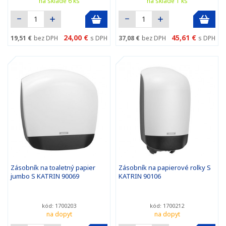
na sklade 6 ks
na sklade 1 ks
24,00 €
45,61 €
19,51 €
bez DPH
s DPH
37,08 €
bez DPH
s DPH
Zásobník na toaletný papier
Zásobník na papierové rolky S
jumbo S KATRIN 90069
KATRIN 90106
kód: 1700203
kód: 1700212
na dopyt
na dopyt