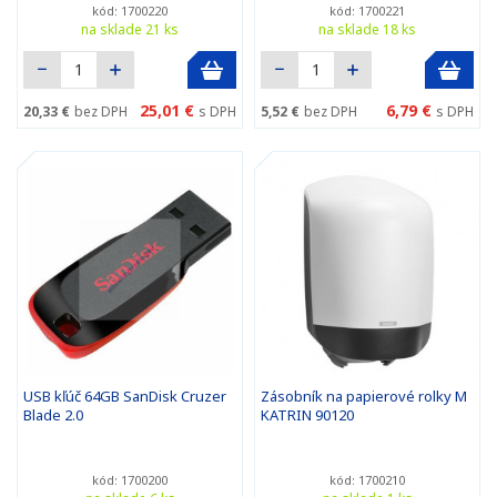
kód: 1700220
kód: 1700221
na sklade 21 ks
na sklade 18 ks
25,01 €
6,79 €
20,33 €
bez DPH
s DPH
5,52 €
bez DPH
s DPH
USB kľúč 64GB SanDisk Cruzer
Zásobník na papierové rolky M
Blade 2.0
KATRIN 90120
kód: 1700200
kód: 1700210