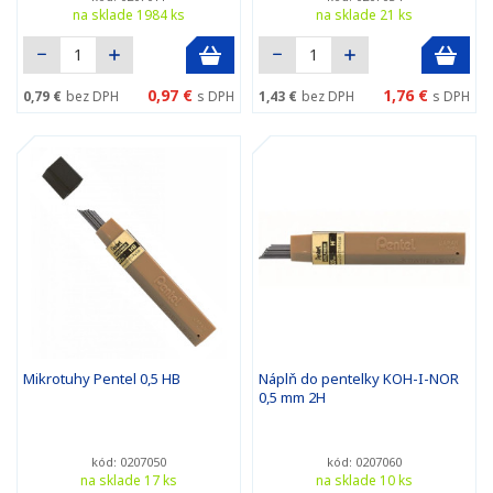
na sklade 1984 ks
na sklade 21 ks
0,97 €
1,76 €
0,79 €
bez DPH
s DPH
1,43 €
bez DPH
s DPH
Mikrotuhy Pentel 0,5 HB
Náplň do pentelky KOH-I-NOR
0,5 mm 2H
kód: 0207050
kód: 0207060
na sklade 17 ks
na sklade 10 ks