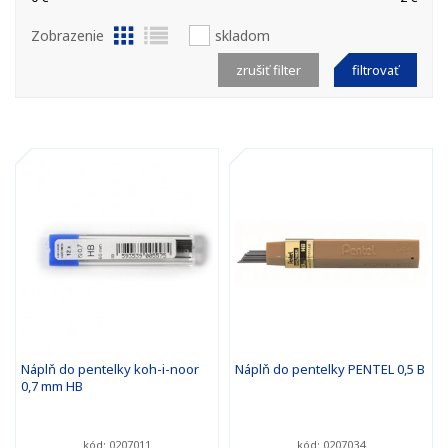
Zobrazenie
skladom
zrušiť filter
filtrovať
Náplň do pentelky koh-i-noor
Náplň do pentelky PENTEL 0,5 B
0,7 mm HB
kód: 0207011
kód: 0207034