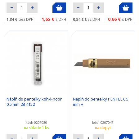
1,65 €
0,66 €
1,34 €
bez DPH
s DPH
0,54 €
bez DPH
s DPH
Náplň do pentelky koh-i-noor
Náplň do pentelky PENTEL 0,5
0,5 mm 2B 4152
mm H
kód: 0207080
kód: 0207047
na sklade 1 ks
na dopyt