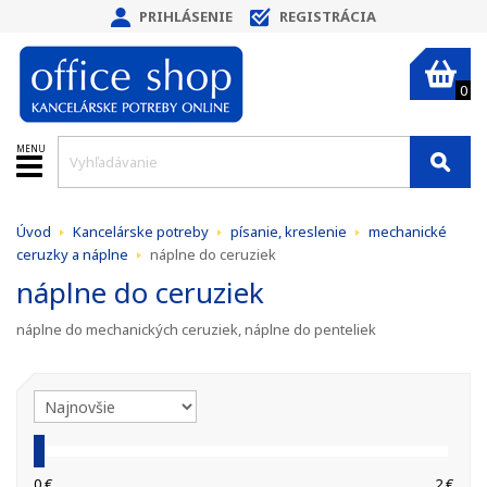
PRIHLÁSENIE
REGISTRÁCIA
0
MENU
Úvod
Kancelárske potreby
písanie, kreslenie
mechanické
ceruzky a náplne
náplne do ceruziek
náplne do ceruziek
náplne do mechanických ceruziek, náplne do penteliek
0 €
2 €