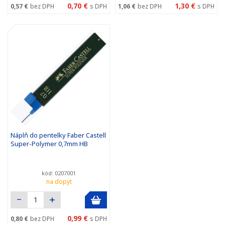
0,70 €
1,30 €
0,57 €
bez DPH
s DPH
1,06 €
bez DPH
s DPH
Náplň do pentelky Faber Castell
Super-Polymer 0,7mm HB
kód: 0207001
na dopyt
0,99 €
0,80 €
bez DPH
s DPH