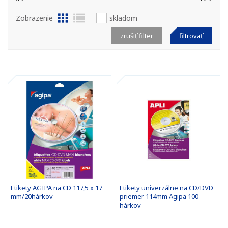
Zobrazenie
skladom
zrušiť filter
filtrovať
Etikety AGIPA na CD 117,5 x 17
Etikety univerzálne na CD/DVD
mm/20hárkov
priemer 114mm Agipa 100
hárkov