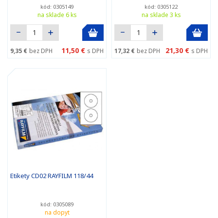
kód: 0305149
kód: 0305122
na sklade 6 ks
na sklade 3 ks
11,50 €
21,30 €
9,35 €
bez DPH
s DPH
17,32 €
bez DPH
s DPH
Etikety CD02 RAYFILM 118/44
kód: 0305089
na dopyt