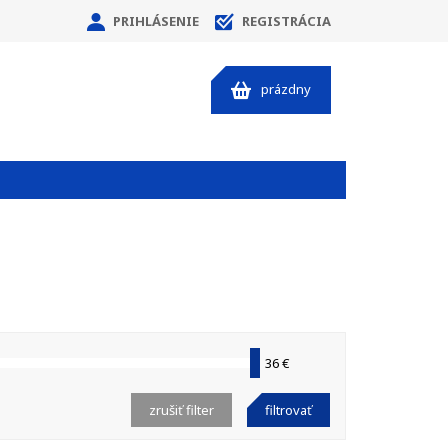
PRIHLÁSENIE
REGISTRÁCIA
prázdny
36 €
zrušiť filter
filtrovať