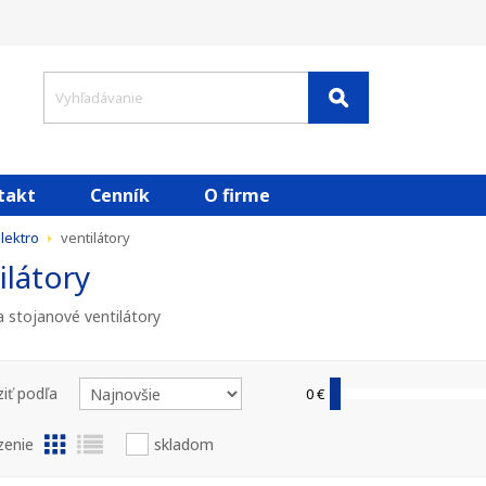
takt
Cenník
O firme
lektro
ventilátory
ilátory
a stojanové ventilátory
iť podľa
0 €
zenie
skladom