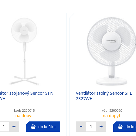
látor stojanový Sencor SFN
Ventilátor stolný Sencor SFE
WH
2327WH
kód: 2200015
kód: 2200020
na dopyt
na dopyt
do košíka
do ko