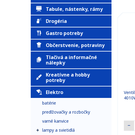
Tabule, nástenky, rámy
Drogéria
Gastro potreby
Občerstvenie, potraviny
Tlačivá a informačné
nálepky
Kreatívne a hobby
potreby
Elektro
Venti
4010
batérie
predlžovačky a rozbočky
varné kanvice
lampy a svietidlá